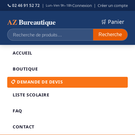
📞 02 46 91 52 72
|
Connexion
|
Créer un compte
Lun–Ven 9h–18h
AZ
Bureautique
🛒 Panier
Recherche
Recherche
pour :
ACCUEIL
BOUTIQUE
📋 DEMANDE DE DEVIS
LISTE SCOLAIRE
FAQ
CONTACT