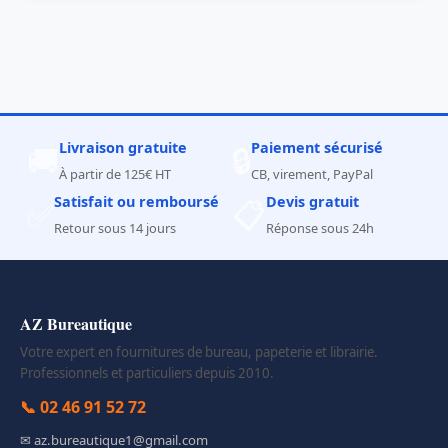
Livraison gratuite
Paiement sécurisé
🚚
🔒
À partir de 125€ HT
CB, virement, PayPal
Satisfait ou remboursé
Devis gratuit
✅
📋
Retour sous 14 jours
Réponse sous 24h
AZ Bureautique
Votre expert en fournitures de bureau, papeterie et librairie.
Professionnels et particuliers depuis 2010.
📞 02 46 91 52 72
✉ az.bureautique1@gmail.com