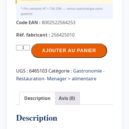
* Prix unitaires HT + TVA 20% — remise automatique selon
quantité
Code EAN :
8002522564253
Réf. fabricant :
256425010
quantité
AJOUTER AU PANIER
de
metaltex
Cuillère
UGS :
6465103
Catégorie :
Gastronomie -
doseuse
Restauration- Menager > alimentaire
à
café,
Description
Avis (0)
inox
Description