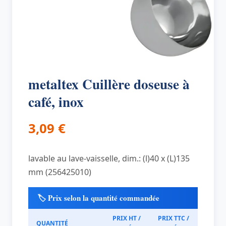
metaltex Cuillère doseuse à
café, inox
3,09
€
lavable au lave-vaisselle, dim.: (l)40 x (L)135
mm (256425010)
🏷️ Prix selon la quantité commandée
PRIX HT /
PRIX TTC /
QUANTITÉ