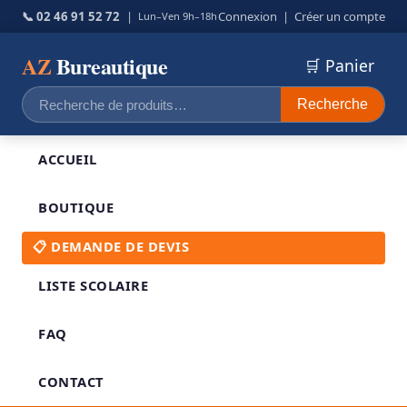
📞 02 46 91 52 72
|
Connexion
|
Créer un compte
Lun–Ven 9h–18h
AZ
Bureautique
🛒 Panier
Recherche
Recherche
pour :
ACCUEIL
BOUTIQUE
📋 DEMANDE DE DEVIS
LISTE SCOLAIRE
FAQ
CONTACT