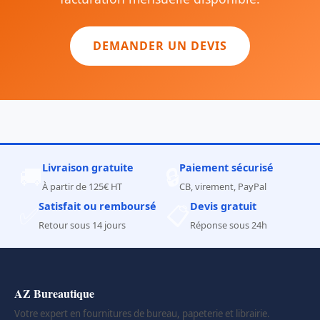
DEMANDER UN DEVIS
Livraison gratuite
Paiement sécurisé
🚚
🔒
À partir de 125€ HT
CB, virement, PayPal
Satisfait ou remboursé
Devis gratuit
✅
📋
Retour sous 14 jours
Réponse sous 24h
AZ Bureautique
Votre expert en fournitures de bureau, papeterie et librairie.