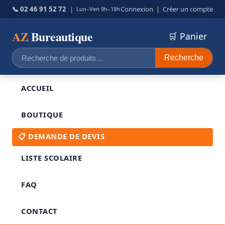
📞 02 46 91 52 72
|
Connexion
|
Créer un compte
Lun–Ven 9h–18h
AZ
Bureautique
🛒 Panier
Recherche
Recherche
pour :
ACCUEIL
BOUTIQUE
📋 DEMANDE DE DEVIS
LISTE SCOLAIRE
FAQ
CONTACT