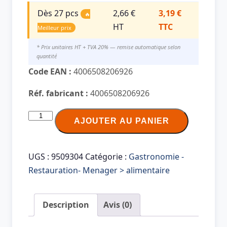
Dès 27 pcs
2,66 €
3,19 €
🔥
HT
TTC
Meilleur prix
* Prix unitaires HT + TVA 20% — remise automatique selon
quantité
Code EAN :
4006508206926
Réf. fabricant :
4006508206926
quantité
AJOUTER AU PANIER
de
Melitta
Filtre
UGS :
9509304
Catégorie :
Gastronomie -
à
Restauration- Menager > alimentaire
café
arôme
Description
Avis (0)
"102",
marron