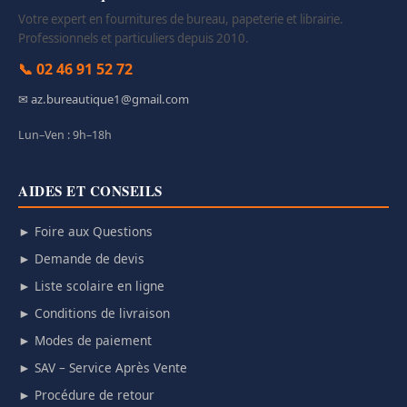
Votre expert en fournitures de bureau, papeterie et librairie.
Professionnels et particuliers depuis 2010.
📞 02 46 91 52 72
✉ az.bureautique1@gmail.com
Lun–Ven : 9h–18h
AIDES ET CONSEILS
► Foire aux Questions
► Demande de devis
► Liste scolaire en ligne
► Conditions de livraison
► Modes de paiement
► SAV – Service Après Vente
► Procédure de retour