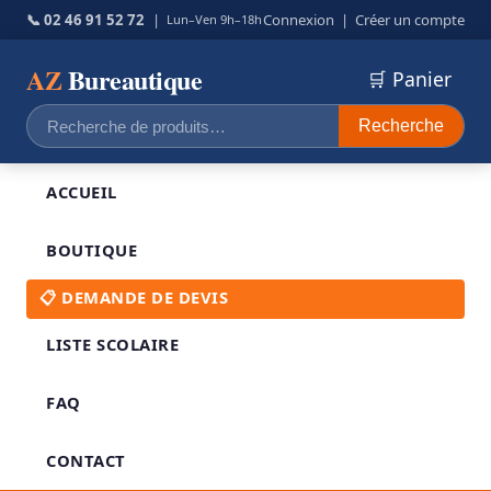
📞 02 46 91 52 72
|
Connexion
|
Créer un compte
Lun–Ven 9h–18h
AZ
Bureautique
🛒 Panier
Recherche
Recherche
pour :
ACCUEIL
BOUTIQUE
📋 DEMANDE DE DEVIS
LISTE SCOLAIRE
FAQ
CONTACT