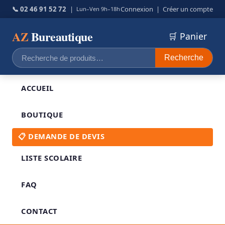
📞 02 46 91 52 72
|
Connexion
|
Créer un compte
Lun–Ven 9h–18h
AZ
Bureautique
🛒 Panier
Recherche
Recherche
pour :
ACCUEIL
BOUTIQUE
📋 DEMANDE DE DEVIS
LISTE SCOLAIRE
FAQ
CONTACT