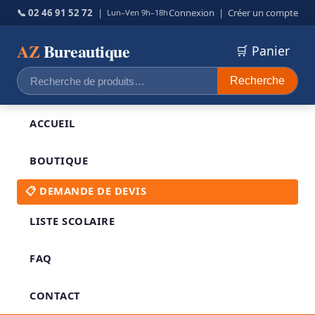
📞 02 46 91 52 72
|
Connexion
|
Créer un compte
Lun–Ven 9h–18h
AZ
Bureautique
🛒 Panier
Recherche
Recherche
pour :
ACCUEIL
BOUTIQUE
📋 DEMANDE DE DEVIS
LISTE SCOLAIRE
FAQ
CONTACT