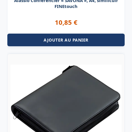
Alassio Conférencier « SAVONA », A4, similicuir
FINEtouch
10,85
€
AJOUTER AU PANIER