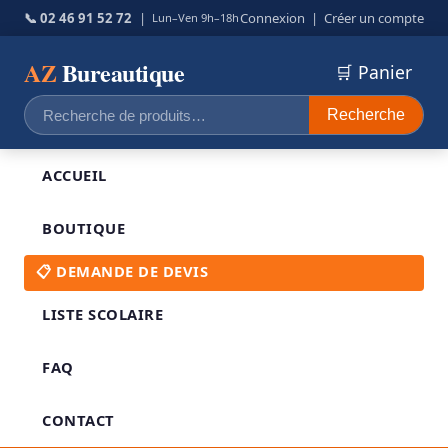
📞 02 46 91 52 72
|
Connexion
|
Créer un compte
Lun–Ven 9h–18h
AZ
Bureautique
🛒 Panier
Recherche
Recherche
pour :
ACCUEIL
BOUTIQUE
📋 DEMANDE DE DEVIS
LISTE SCOLAIRE
FAQ
CONTACT