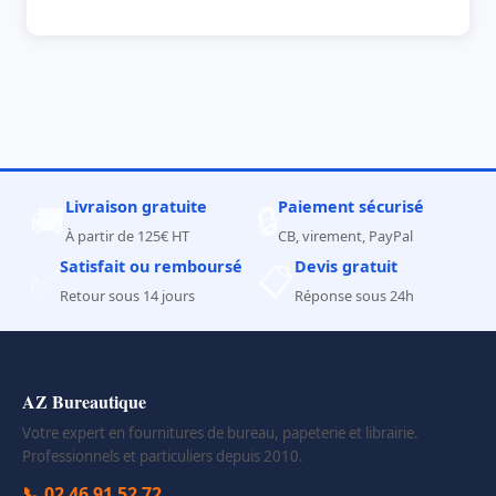
Livraison gratuite
Paiement sécurisé
🚚
🔒
À partir de 125€ HT
CB, virement, PayPal
Satisfait ou remboursé
Devis gratuit
✅
📋
Retour sous 14 jours
Réponse sous 24h
AZ Bureautique
Votre expert en fournitures de bureau, papeterie et librairie.
Professionnels et particuliers depuis 2010.
📞 02 46 91 52 72