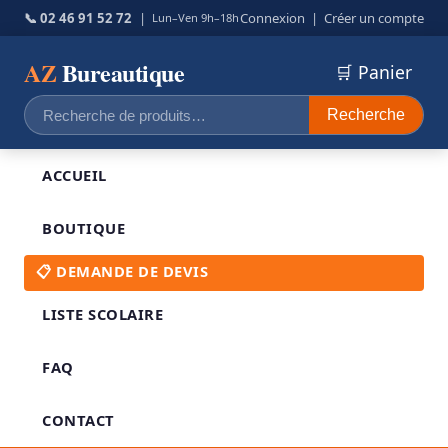
📞 02 46 91 52 72
|
Connexion
|
Créer un compte
Lun–Ven 9h–18h
AZ
Bureautique
🛒 Panier
Recherche
Recherche
pour :
ACCUEIL
BOUTIQUE
📋 DEMANDE DE DEVIS
LISTE SCOLAIRE
FAQ
CONTACT