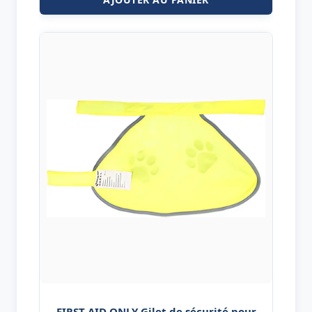
FIRST AID ONLY Gilet de sécurité pour