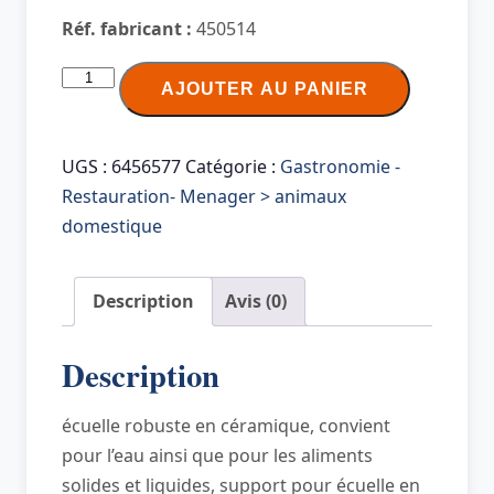
Réf. fabricant :
450514
quantité
AJOUTER AU PANIER
de
Ritzenhoff
&
UGS :
6456577
Catégorie :
Gastronomie -
Breker
Restauration- Menager > animaux
Kit
domestique
écuelle
TARO,
Description
Avis (0)
400
ml,
Description
gris
écuelle robuste en céramique, convient
pour l’eau ainsi que pour les aliments
solides et liquides, support pour écuelle en