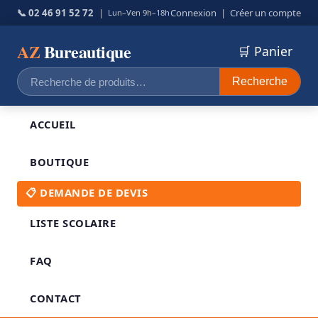
📞 02 46 91 52 72
|
Connexion
|
Créer un compte
Lun–Ven 9h–18h
AZ
Bureautique
🛒 Panier
Recherche
Recherche
pour :
ACCUEIL
BOUTIQUE
📋 DEMANDE DE DEVIS
LISTE SCOLAIRE
FAQ
CONTACT