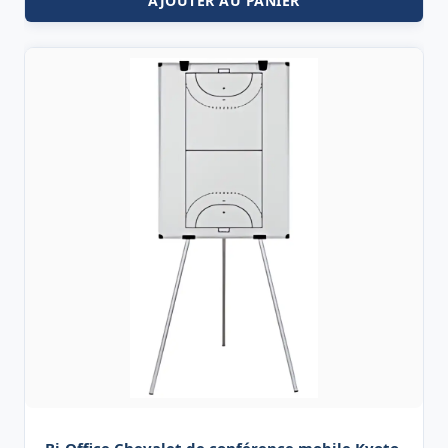
AJOUTER AU PANIER
Bi-Office Chevalet de conférence mobile Kyoto,