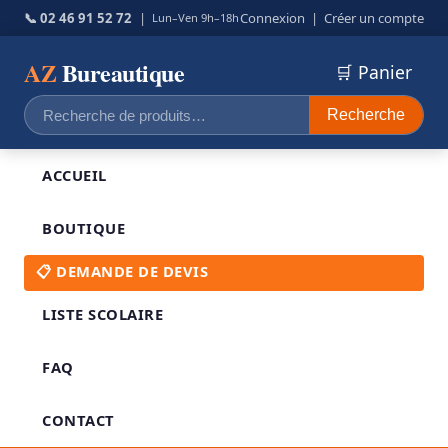
📞 02 46 91 52 72
|
Connexion
|
Créer un compte
Lun–Ven 9h–18h
AZ
Bureautique
🛒 Panier
Recherche
Recherche
pour :
ACCUEIL
BOUTIQUE
📋 DEMANDE DE DEVIS
LISTE SCOLAIRE
FAQ
CONTACT