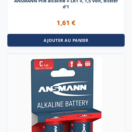
ANSMANN Pile alcaline « LR1 », 1,5 volt, blister
d’1
1,61
€
AJOUTER AU PANIER