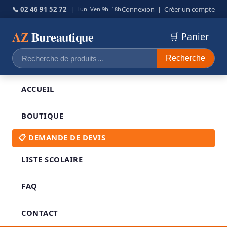
📞 02 46 91 52 72
|
Connexion
|
Créer un compte
Lun–Ven 9h–18h
AZ
Bureautique
🛒 Panier
Recherche
Recherche
pour :
ACCUEIL
BOUTIQUE
📋 DEMANDE DE DEVIS
LISTE SCOLAIRE
FAQ
CONTACT