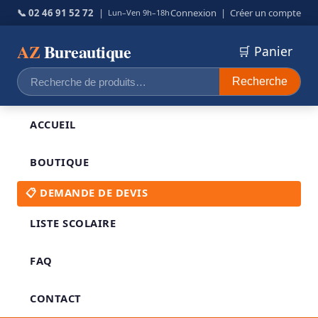
📞 02 46 91 52 72
|
Connexion
|
Créer un compte
Lun–Ven 9h–18h
AZ
Bureautique
🛒 Panier
Recherche
Recherche
pour :
ACCUEIL
BOUTIQUE
📋 DEMANDE DE DEVIS
LISTE SCOLAIRE
FAQ
CONTACT