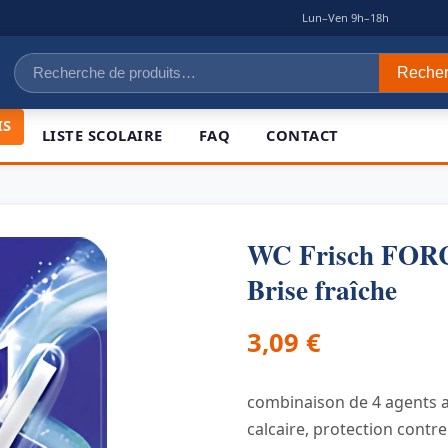
|
Lun–Ven 9h–18h
Recherche
Reche
pour :
IS
LISTE SCOLAIRE
FAQ
CONTACT
WC Frisch FOR
Brise fraîche
3,09
€
combinaison de 4 agents a
calcaire, protection contre