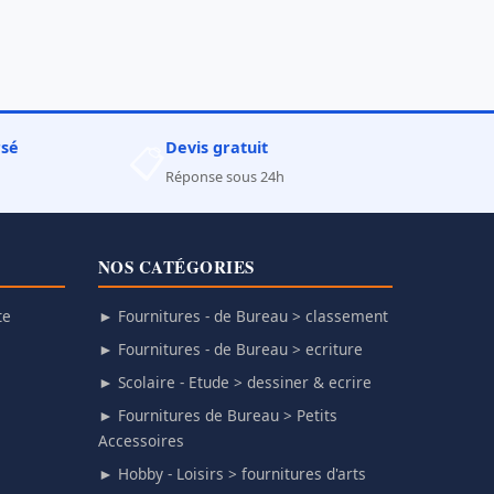
rsé
Devis gratuit
📋
Réponse sous 24h
NOS CATÉGORIES
te
► Fournitures - de Bureau > classement
► Fournitures - de Bureau > ecriture
► Scolaire - Etude > dessiner & ecrire
► Fournitures de Bureau > Petits
Accessoires
► Hobby - Loisirs > fournitures d'arts