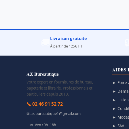
Livraison gratuite
🚚

À partir de 125€ HT
AIDES 
AZ Bureautique
Votre expert en fournitures de bureau,
► Foire 
papeterie et librairie. Professionnels et
► Deman
particuliers depuis 2010.
► Liste s
📞 02 46 91 52 72
► Condit
✉ az.bureautique1@gmail.com
► Modes
Lun–Ven : 9h–18h
► SAV – 