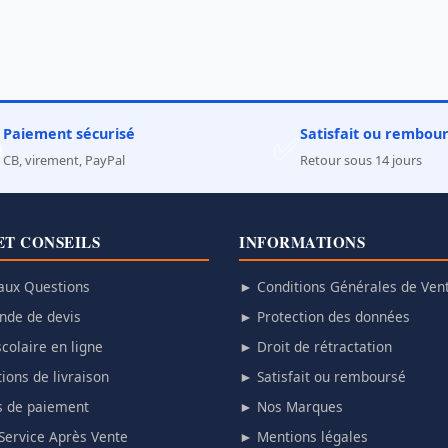
Paiement sécurisé
Satisfait ou rembou

✅
CB, virement, PayPal
Retour sous 14 jours
ET CONSEILS
INFORMATIONS
aux Questions
► Conditions Générales de Ven
de de devis
► Protection des données
colaire en ligne
► Droit de rétractation
ions de livraison
► Satisfait ou remboursé
 de paiement
► Nos Marques
Service Après Vente
► Mentions légales