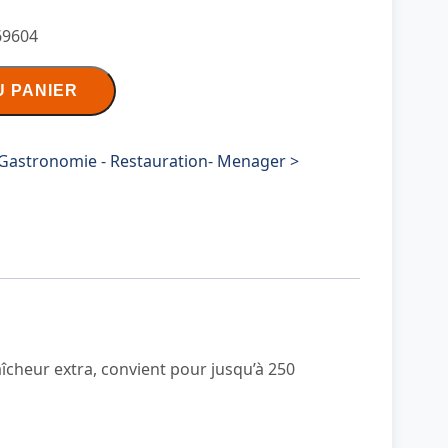
69604
U PANIER
Gastronomie - Restauration- Menager >
aîcheur extra, convient pour jusqu’à 250