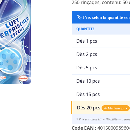
250 rinçages, contenu: 50 
🏷️ Prix selon la quantité 
QUANTITÉ
Dès 1 pcs
Dès 2 pcs
Dès 5 pcs
Dès 10 pcs
Dès 15 pcs
Dès 20 pcs
🔥 Meilleur prix
* Prix unitaires HT + TVA 20% — remi
Code EAN :
401500096960