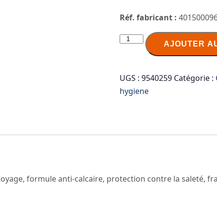
Réf. fabricant :
40150009
quantité
AJOUTER A
de
WC
Frisch
UGS :
9540259
Catégorie :
FORCE
hygiene
ACTIVE
Désodorisant
WC
Brise
fraîche
yage, formule anti-calcaire, protection contre la saleté, fr