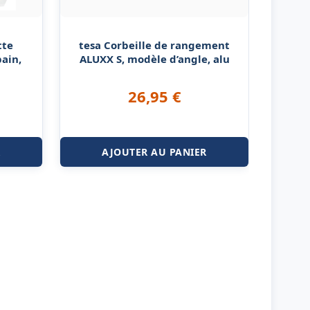
tte
tesa Corbeille de rangement
bain,
ALUXX S, modèle d’angle, alu
26,95
€
R
AJOUTER AU PANIER