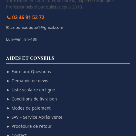
Votre expert en fournitures de bureau, papeterie et librairie.
Professionnels et particuliers depuis 2010.
📞 02 46 91 52 72
✉ az.bureautique1@gmail.com
Lun–Ven : 9h–18h
AIDES ET CONSEILS
► Foire aux Questions
► Demande de devis
► Liste scolaire en ligne
► Conditions de livraison
► Modes de paiement
► SAV – Service Après Vente
► Procédure de retour
► Contact