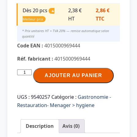
Dès 20 pcs
2,38 €
2,86 €
🔥
HT
TTC
Meilleur prix
* Prix unitaires HT + TVA 20% — remise automatique selon
quantité
Code EAN :
4015000969444
Réf. fabricant :
4015000969444
quantité
AJOUTER AU PANIER
de
WC
Frisch
UGS :
9540257
Catégorie :
Gastronomie -
BLAU
Restauration- Menager > hygiene
AKTIV
Nettoyant
Description
Avis (0)
&