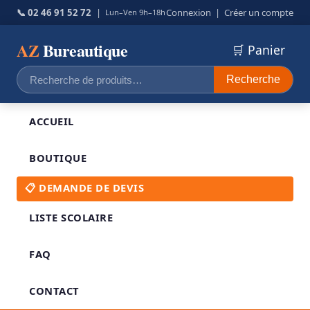
📞 02 46 91 52 72
|
Connexion
|
Créer un compte
Lun–Ven 9h–18h
AZ
Bureautique
🛒 Panier
Recherche
Recherche
pour :
ACCUEIL
BOUTIQUE
📋 DEMANDE DE DEVIS
LISTE SCOLAIRE
FAQ
CONTACT