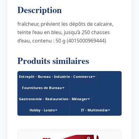
désodorisant
Description
WC
Bouquet
fraîcheur, prévient les dépôts de calcaire,
de
teinte l’eau en bleu, jusqu’à 250 chasses
d’eau, contenu : 50 g (4015000969444)
Produits similaires
Entrepôt - Bureau - Industrie - Commerce
Fournitures de Bureau
Gastronomie - Restauration - Ménager
Hobby - Loisirs
IT - Multimédia