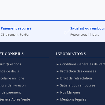
Paiement sécurisé
Satisfait ou rembou

✅
CB, virement, PayPal
Retour sous 14 jours
ET CONSEILS
INFORMATIONS
aux Questions
► Conditions Générales de Ven
de de devis
► Protection des données
colaire en ligne
► Droit de rétractation
ions de livraison
► Satisfait ou remboursé
 de paiement
► Nos Marques
Service Après Vente
► Mentions légales