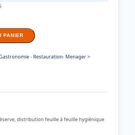
5
U PANIER
Gastronomie - Restauration- Menager >
serve, distribution feuille à feuille hygiénique