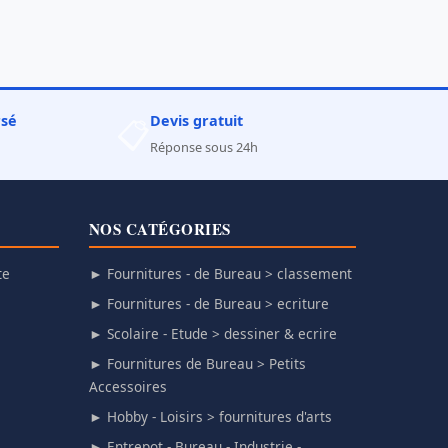
rsé
Devis gratuit
📋
Réponse sous 24h
NOS CATÉGORIES
te
► Fournitures - de Bureau > classement
► Fournitures - de Bureau > ecriture
► Scolaire - Etude > dessiner & ecrire
► Fournitures de Bureau > Petits
Accessoires
► Hobby - Loisirs > fournitures d'arts
► Entrepot - Bureau - Industrie -