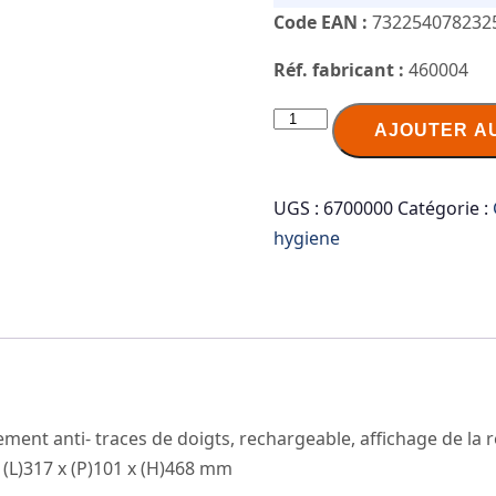
Code EAN :
732254078232
Réf. fabricant :
460004
quantité
AJOUTER A
de
TORK
Xpress
UGS :
6700000
Catégorie :
Distributeur
hygiene
d'essuie-
mains
interfolié,
inox
ment anti- traces de doigts, rechargeable, affichage de la ré
 (L)317 x (P)101 x (H)468 mm