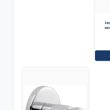
te
se