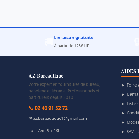
Livraison gratuite
🚚

À partir de 125€ HT
AIDES 
AZ Bureautique
Votre expert en fournitures de bureau,
► Foire 
papeterie et librairie. Professionnels et
► Deman
particuliers depuis 2010.
► Liste s
📞 02 46 91 52 72
► Condit
✉ az.bureautique1@gmail.com
► Modes
Lun–Ven : 9h–18h
► SAV – 