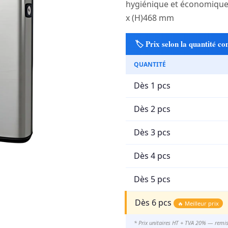
hygiénique et économique, 
x (H)468 mm
🏷️ Prix selon la quantité 
QUANTITÉ
Dès 1 pcs
Dès 2 pcs
Dès 3 pcs
Dès 4 pcs
Dès 5 pcs
Dès 6 pcs
🔥 Meilleur prix
* Prix unitaires HT + TVA 20% — remi