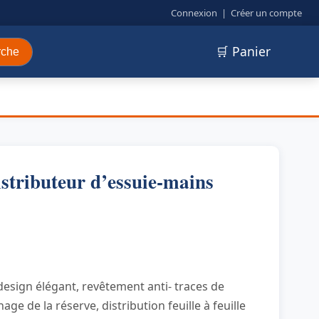
Connexion
|
Créer un compte
🛒 Panier
rche
tributeur d’essuie-mains
design élégant, revêtement anti- traces de
age de la réserve, distribution feuille à feuille