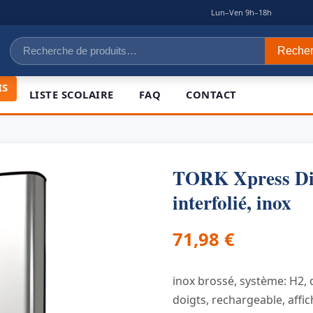
|
Lun–Ven 9h–18h
Recherche
Reche
pour :
IS
LISTE SCOLAIRE
FAQ
CONTACT
TORK Xpress Dis
interfolié, inox
71,98
€
inox brossé, système: H2, 
doigts, rechargeable, affich