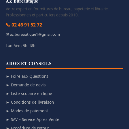
AZ Bureautique
Votre expert en fournitures de bureau, papeterie et librairie.
Professionnels et particuliers depuis 2010.
📞 02 46 91 52 72
✉ az.bureautique1@gmail.com
Lun–Ven : 9h–18h
AIDES ET CONSEILS
► Foire aux Questions
► Demande de devis
► Liste scolaire en ligne
► Conditions de livraison
► Modes de paiement
► SAV – Service Après Vente
► Procédure de retour