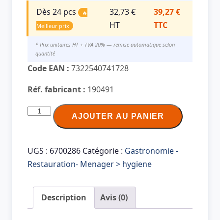
Dès 24 pcs
32,73 €
39,27 €
🔥
HT
TTC
Meilleur prix
* Prix unitaires HT + TVA 20% — remise automatique selon
quantité
Code EAN :
7322540741728
Réf. fabricant :
190491
quantité
AJOUTER AU PANIER
de
TORK
Rouleau
UGS :
6700286
Catégorie :
Gastronomie -
nettoyant
Restauration- Menager > hygiene
multi-
usage,
Description
Avis (0)
1
couche,