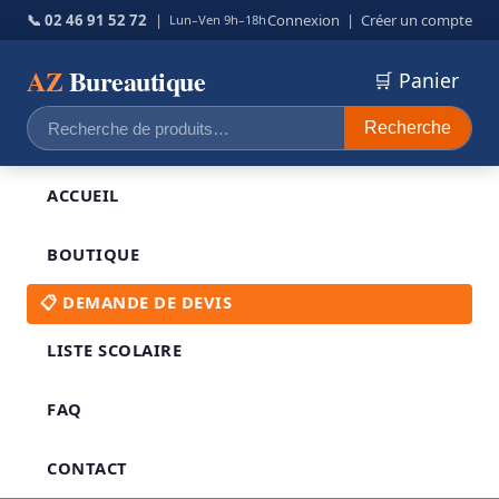
📞 02 46 91 52 72
|
Connexion
|
Créer un compte
Lun–Ven 9h–18h
AZ
Bureautique
🛒 Panier
Recherche
Recherche
pour :
ACCUEIL
BOUTIQUE
📋 DEMANDE DE DEVIS
LISTE SCOLAIRE
FAQ
CONTACT