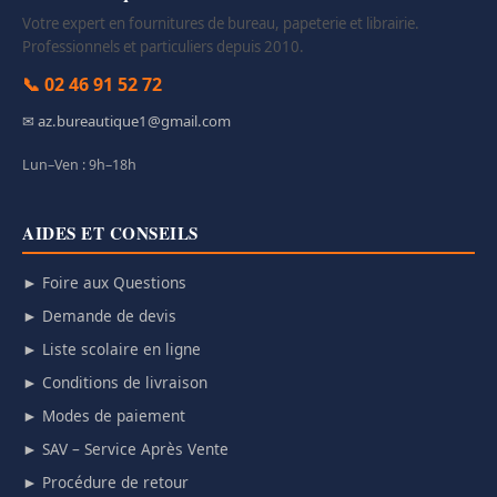
Votre expert en fournitures de bureau, papeterie et librairie.
Professionnels et particuliers depuis 2010.
📞 02 46 91 52 72
✉ az.bureautique1@gmail.com
Lun–Ven : 9h–18h
AIDES ET CONSEILS
► Foire aux Questions
► Demande de devis
► Liste scolaire en ligne
► Conditions de livraison
► Modes de paiement
► SAV – Service Après Vente
► Procédure de retour