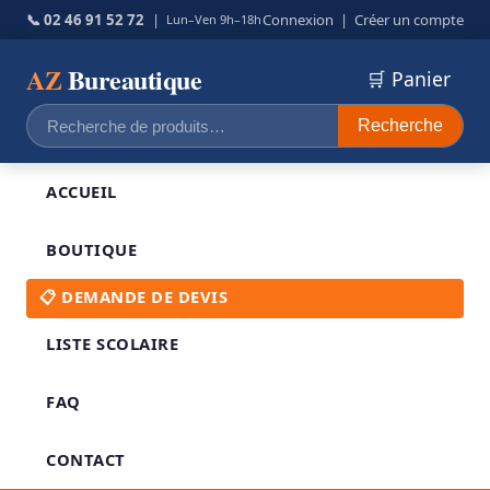
📞 02 46 91 52 72
|
Connexion
|
Créer un compte
Lun–Ven 9h–18h
AZ
Bureautique
🛒 Panier
Recherche
Recherche
pour :
ACCUEIL
BOUTIQUE
📋 DEMANDE DE DEVIS
LISTE SCOLAIRE
FAQ
CONTACT