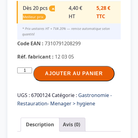
Dès 20 pcs
4,40 €
5,28 €
🔥
HT
TTC
Meilleur prix
* Prix unitaires HT + TVA 20% — remise automatique selon
quantité
Code EAN :
7310791208299
Réf. fabricant :
12 03 05
quantité
AJOUTER AU PANIER
de
TORK
Rouleau
UGS :
6700124
Catégorie :
Gastronomie -
de
Restauration- Menager > hygiene
papier
essuie-
Description
Avis (0)
tout,
3