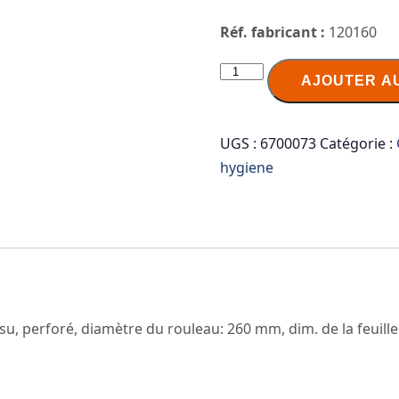
Réf. fabricant :
120160
quantité
AJOUTER A
de
TORK
Papier
UGS :
6700073
Catégorie :
toilette
hygiene
grand
rouleau
Jumbo,
1
couche,
blanc
issu, perforé, diamètre du rouleau: 260 mm, dim. de la feuill