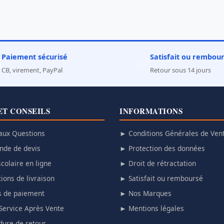
Paiement sécurisé
Satisfait ou rembou

✅
CB, virement, PayPal
Retour sous 14 jours
ET CONSEILS
INFORMATIONS
aux Questions
► Conditions Générales de Ven
de de devis
► Protection des données
colaire en ligne
► Droit de rétractation
ions de livraison
► Satisfait ou remboursé
 de paiement
► Nos Marques
Service Après Vente
► Mentions légales
ure de retour