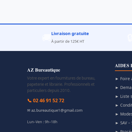
Livraison gratuite
🚚

À partir de 125€ HT
AIDES 
AZ Bureautique
Votre expert en fournitures de bureau,
► Foire 
papeterie et librairie. Professionnels et
► Deman
particuliers depuis 2010.
► Liste s
📞 02 46 91 52 72
► Condit
✉ az.bureautique1@gmail.com
► Modes
Lun–Ven : 9h–18h
► SAV – 
► Procéd