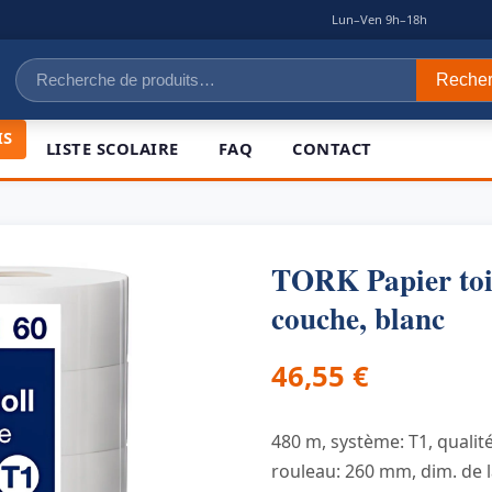
|
Lun–Ven 9h–18h
Recherche
Reche
pour :
IS
LISTE SCOLAIRE
FAQ
CONTACT
TORK Papier toi
couche, blanc
46,55
€
480 m, système: T1, qualité
rouleau: 260 mm, dim. de l