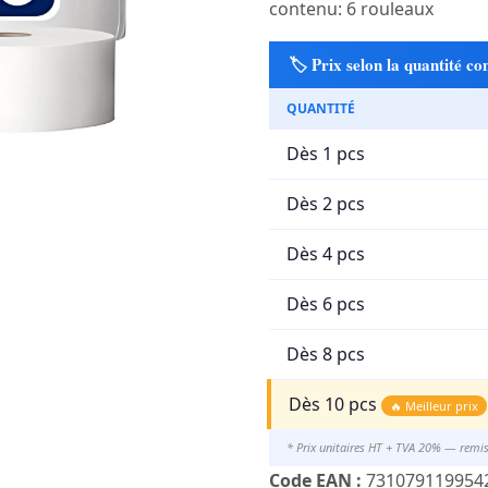
contenu: 6 rouleaux
🏷️ Prix selon la quantité 
QUANTITÉ
Dès 1 pcs
Dès 2 pcs
Dès 4 pcs
Dès 6 pcs
Dès 8 pcs
Dès 10 pcs
🔥 Meilleur prix
* Prix unitaires HT + TVA 20% — remi
Code EAN :
731079119954