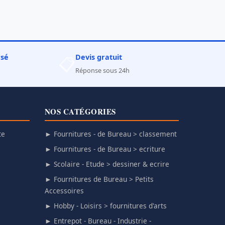
rsé
Devis gratuit
📋
Réponse sous 24h
NOS CATÉGORIES
te
► Fournitures - de Bureau > classement
► Fournitures - de Bureau > ecriture
► Scolaire - Etude > dessiner & ecrire
► Fournitures de Bureau > Petits
Accessoires
► Hobby - Loisirs > fournitures d'arts
► Entrepot - Bureau - Industrie -