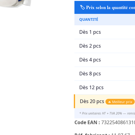
🏷️ Prix selon la quantité 
QUANTITÉ
Dès 1 pcs
Dès 2 pcs
Dès 4 pcs
Dès 8 pcs
Dès 12 pcs
Dès 20 pcs
🔥 Meilleur prix
* Prix unitaires HT + TVA 20% — remi
Code EAN :
732254086131