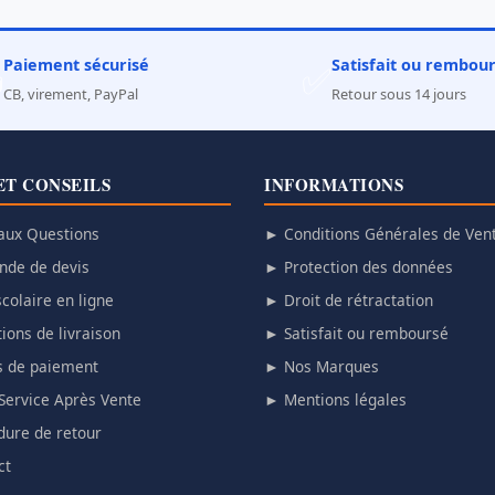
Paiement sécurisé
Satisfait ou rembou

✅
CB, virement, PayPal
Retour sous 14 jours
ET CONSEILS
INFORMATIONS
aux Questions
► Conditions Générales de Ven
de de devis
► Protection des données
colaire en ligne
► Droit de rétractation
ions de livraison
► Satisfait ou remboursé
 de paiement
► Nos Marques
Service Après Vente
► Mentions légales
ure de retour
ct