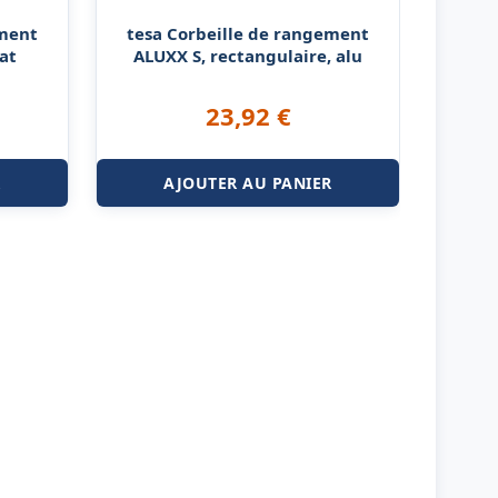
ement
tesa Corbeille de rangement
at
ALUXX S, rectangulaire, alu
23,92
€
R
AJOUTER AU PANIER