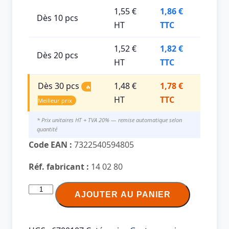
1,55 €
1,86 €
Dès 10 pcs
HT
TTC
1,52 €
1,82 €
Dès 20 pcs
HT
TTC
Dès 30 pcs
1,48 €
1,78 €
🔥
HT
TTC
Meilleur prix
* Prix unitaires HT + TVA 20% — remise automatique selon
quantité
Code EAN :
7322540594805
Réf. fabricant :
14 02 80
quantité
AJOUTER AU PANIER
de
TORK