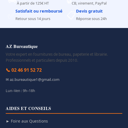
À partir de 125€ HT
CB, virement, PayPal
Satisfait ou remboursé
Devis gratuit
✅
📋
Retour sous 14 jours
Réponse sous 24h
AZ Bureautique
Votre expert en fournitures de bureau, papeterie et librairie.
Professionnels et particuliers depuis 2010.
📞 02 46 91 52 72
✉ az.bureautique1@gmail.com
Lun–Ven : 9h–18h
AIDES ET CONSEILS
► Foire aux Questions