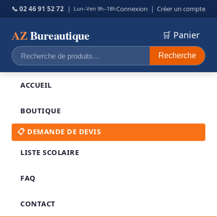
📞 02 46 91 52 72
|
Connexion
|
Créer un compte
Lun–Ven 9h–18h
AZ
Bureautique
🛒 Panier
Recherche
Recherche
pour :
ACCUEIL
BOUTIQUE
📋 DEMANDE DE DEVIS
LISTE SCOLAIRE
FAQ
CONTACT