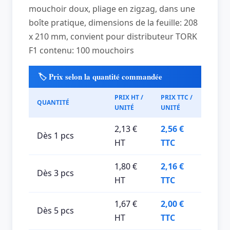
mouchoir doux, pliage en zigzag, dans une
boîte pratique, dimensions de la feuille: 208
x 210 mm, convient pour distributeur TORK
F1 contenu: 100 mouchoirs
🏷️ Prix selon la quantité commandée
PRIX HT /
PRIX TTC /
QUANTITÉ
UNITÉ
UNITÉ
2,13 €
2,56 €
Dès 1 pcs
HT
TTC
1,80 €
2,16 €
Dès 3 pcs
HT
TTC
1,67 €
2,00 €
Dès 5 pcs
HT
TTC