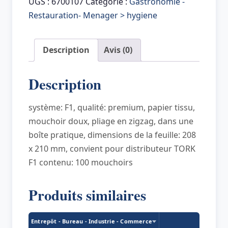
Mouchoir
UGS :
6700107
Catégorie :
Gastronomie -
en
Restauration- Menager > hygiene
papier,
extra
Description
Avis (0)
doux,
2
Description
couches,
blanc
système: F1, qualité: premium, papier tissu,
mouchoir doux, pliage en zigzag, dans une
boîte pratique, dimensions de la feuille: 208
x 210 mm, convient pour distributeur TORK
F1 contenu: 100 mouchoirs
Produits similaires
Entrepôt - Bureau - Industrie - Commerce