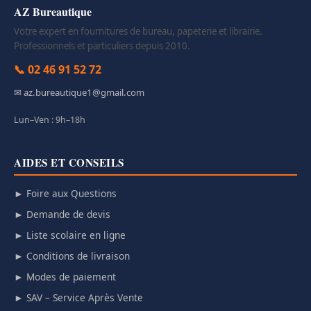
AZ Bureautique
Votre expert en fournitures de bureau, papeterie et librairie.
Professionnels et particuliers depuis 2010.
📞 02 46 91 52 72
✉ az.bureautique1@gmail.com
Lun–Ven : 9h–18h
AIDES ET CONSEILS
► Foire aux Questions
► Demande de devis
► Liste scolaire en ligne
► Conditions de livraison
► Modes de paiement
► SAV – Service Après Vente