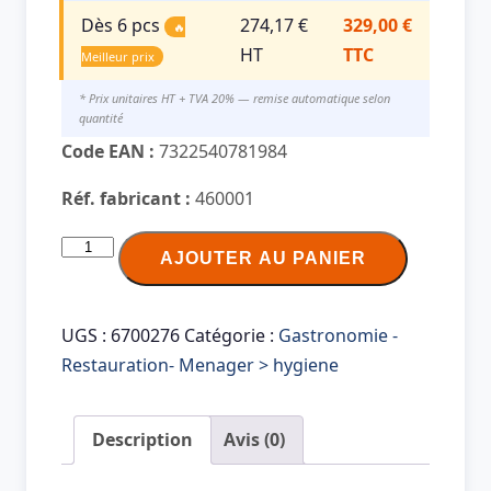
Dès 6 pcs
274,17 €
329,00 €
🔥
HT
TTC
Meilleur prix
* Prix unitaires HT + TVA 20% — remise automatique selon
quantité
Code EAN :
7322540781984
Réf. fabricant :
460001
quantité
AJOUTER AU PANIER
de
TORK
Matic
UGS :
6700276
Catégorie :
Gastronomie -
Distributeur
Restauration- Menager > hygiene
d'essuie-
mains
Description
Avis (0)
sur
rouleau