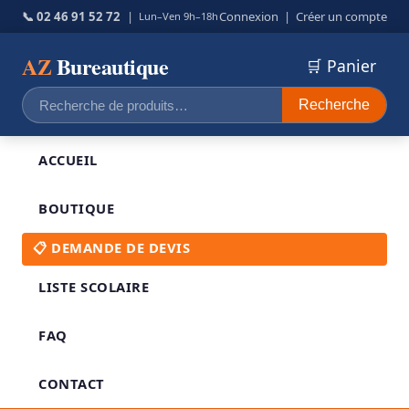
📞 02 46 91 52 72
|
Connexion
|
Créer un compte
Lun–Ven 9h–18h
AZ
Bureautique
🛒 Panier
Recherche
Recherche
pour :
ACCUEIL
BOUTIQUE
📋 DEMANDE DE DEVIS
LISTE SCOLAIRE
FAQ
CONTACT