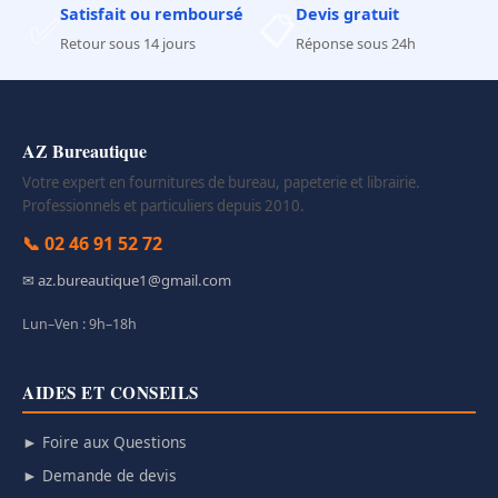
Satisfait ou remboursé
Devis gratuit
✅
📋
Retour sous 14 jours
Réponse sous 24h
AZ Bureautique
Votre expert en fournitures de bureau, papeterie et librairie.
Professionnels et particuliers depuis 2010.
📞 02 46 91 52 72
✉ az.bureautique1@gmail.com
Lun–Ven : 9h–18h
AIDES ET CONSEILS
► Foire aux Questions
► Demande de devis