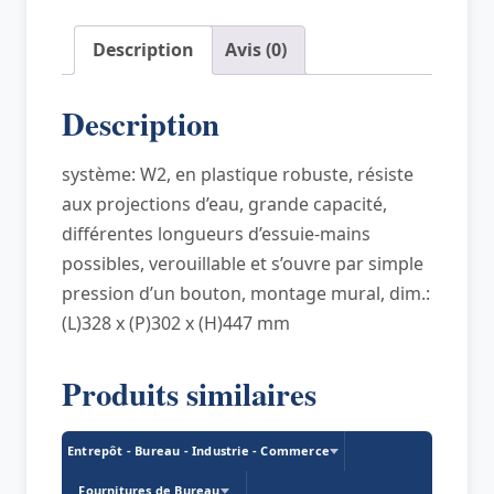
dévidage
central
Description
Avis (0)
Maxi,
rouge/noir
Description
système: W2, en plastique robuste, résiste
aux projections d’eau, grande capacité,
différentes longueurs d’essuie-mains
possibles, verouillable et s’ouvre par simple
pression d’un bouton, montage mural, dim.:
(L)328 x (P)302 x (H)447 mm
Produits similaires
Entrepôt - Bureau - Industrie - Commerce
Fournitures de Bureau