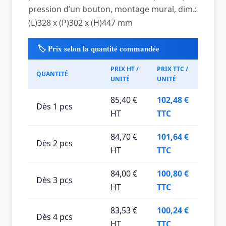
pression d’un bouton, montage mural, dim.:
(L)328 x (P)302 x (H)447 mm
🏷️ Prix selon la quantité commandée
PRIX HT /
PRIX TTC /
QUANTITÉ
UNITÉ
UNITÉ
85,40 €
102,48 €
Dès 1 pcs
HT
TTC
84,70 €
101,64 €
Dès 2 pcs
HT
TTC
84,00 €
100,80 €
Dès 3 pcs
HT
TTC
83,53 €
100,24 €
Dès 4 pcs
HT
TTC