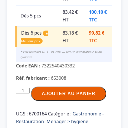
83,42 €
100,10 €
Dès 5 pcs
HT
TTC
Dès 6 pcs
83,18 €
99,82 €
🔥
HT
TTC
Meilleur prix
* Prix unitaires HT + TVA 20% — remise automatique selon
quantité
Code EAN :
7322540430332
Réf. fabricant :
653008
quantité
AJOUTER AU PANIER
de
TORK
Distributeur
UGS :
6700164
Catégorie :
Gastronomie -
à
Restauration- Menager > hygiene