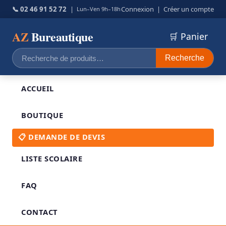
📞 02 46 91 52 72
|
Connexion
|
Créer un compte
Lun–Ven 9h–18h
AZ
Bureautique
🛒 Panier
Recherche
Recherche
pour :
ACCUEIL
BOUTIQUE
📋 DEMANDE DE DEVIS
LISTE SCOLAIRE
FAQ
CONTACT