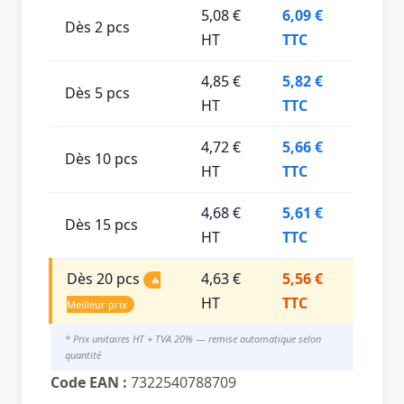
5,08 €
6,09 €
Dès 2 pcs
HT
TTC
4,85 €
5,82 €
Dès 5 pcs
HT
TTC
4,72 €
5,66 €
Dès 10 pcs
HT
TTC
4,68 €
5,61 €
Dès 15 pcs
HT
TTC
Dès 20 pcs
4,63 €
5,56 €
🔥
HT
TTC
Meilleur prix
* Prix unitaires HT + TVA 20% — remise automatique selon
quantité
Code EAN :
7322540788709