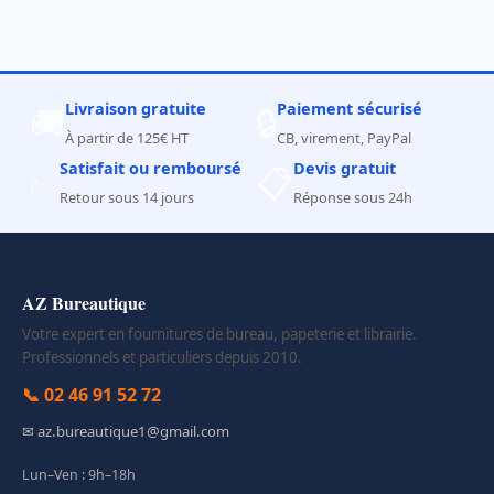
Livraison gratuite
Paiement sécurisé
🚚
🔒
À partir de 125€ HT
CB, virement, PayPal
Satisfait ou remboursé
Devis gratuit
✅
📋
Retour sous 14 jours
Réponse sous 24h
AZ Bureautique
Votre expert en fournitures de bureau, papeterie et librairie.
Professionnels et particuliers depuis 2010.
📞 02 46 91 52 72
✉ az.bureautique1@gmail.com
Lun–Ven : 9h–18h