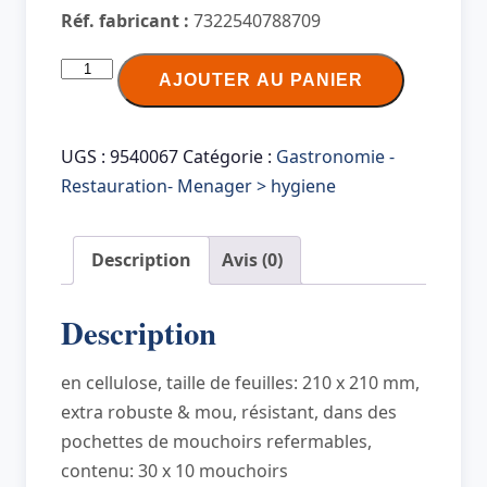
Réf. fabricant :
7322540788709
quantité
AJOUTER AU PANIER
de
Tempo
Mouchoir
UGS :
9540067
Catégorie :
Gastronomie -
Classique,
Restauration- Menager > hygiene
4
couches,
Description
Avis (0)
pack
de
Description
30,
blanc
en cellulose, taille de feuilles: 210 x 210 mm,
extra robuste & mou, résistant, dans des
pochettes de mouchoirs refermables,
contenu: 30 x 10 mouchoirs