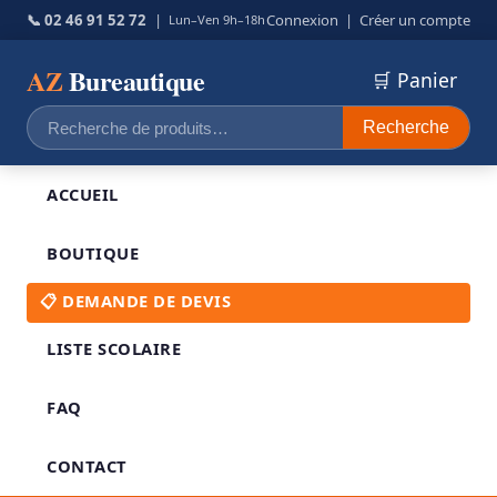
📞 02 46 91 52 72
|
Connexion
|
Créer un compte
Lun–Ven 9h–18h
AZ
Bureautique
🛒 Panier
Recherche
Recherche
pour :
ACCUEIL
BOUTIQUE
📋 DEMANDE DE DEVIS
LISTE SCOLAIRE
FAQ
CONTACT