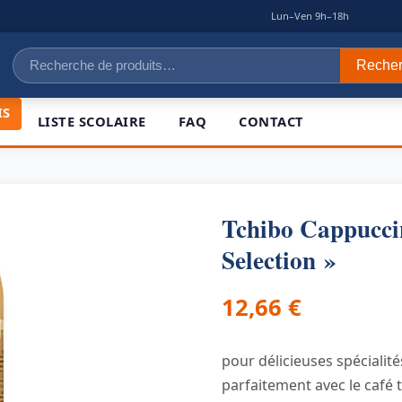
|
Lun–Ven 9h–18h
Recherche
Reche
pour :
IS
LISTE SCOLAIRE
FAQ
CONTACT
Tchibo Cappucci
Selection »
12,66
€
pour délicieuses spécialit
parfaitement avec le café 