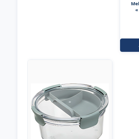
Mel
«