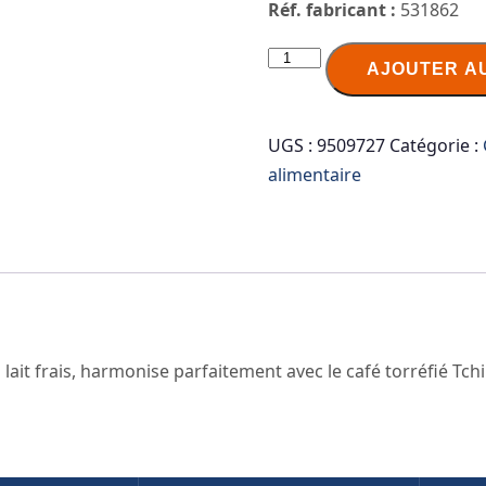
Réf. fabricant :
531862
quantité
AJOUTER A
de
Tchibo
Cappuccino-
UGS :
9509727
Catégorie :
Topping
alimentaire
"Pure
Fine
Selection"
lait frais, harmonise parfaitement avec le café torréfié Tch