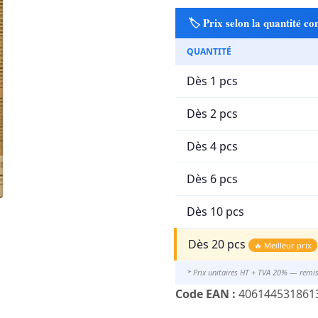
🏷️ Prix selon la quantité 
QUANTITÉ
Dès 1 pcs
Dès 2 pcs
Dès 4 pcs
Dès 6 pcs
Dès 10 pcs
Dès 20 pcs
🔥 Meilleur prix
* Prix unitaires HT + TVA 20% — remi
Code EAN :
406144531861