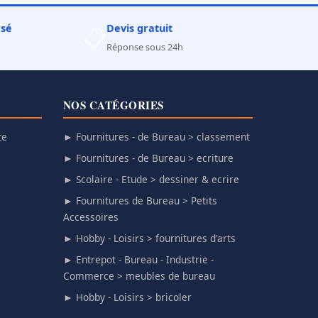
rsé
Devis gratuit
📋
Réponse sous 24h
NOS CATÉGORIES
te
► Fournitures - de Bureau > classement
► Fournitures - de Bureau > ecriture
► Scolaire - Etude > dessiner & ecrire
► Fournitures de Bureau > Petits
Accessoires
► Hobby - Loisirs > fournitures d'arts
► Entrepot - Bureau - Industrie -
Commerce > meubles de bureau
► Hobby - Loisirs > bricoler