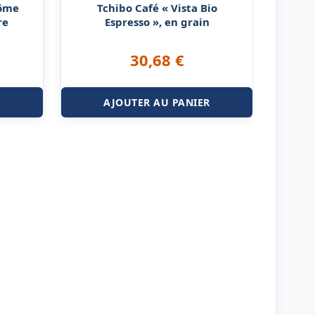
rôme
Tchibo Café « Vista Bio
re
Espresso », en grain
30,68
€
R
AJOUTER AU PANIER