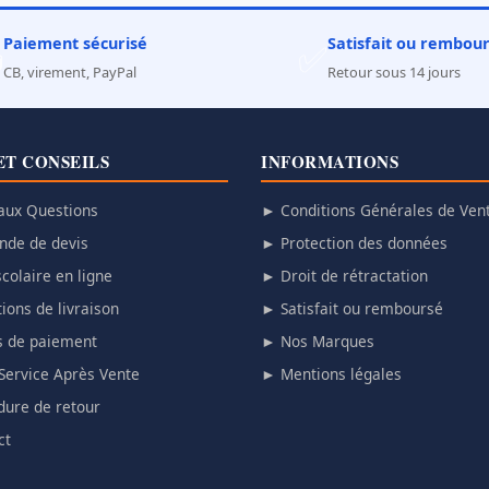
Paiement sécurisé
Satisfait ou rembou

✅
CB, virement, PayPal
Retour sous 14 jours
ET CONSEILS
INFORMATIONS
aux Questions
► Conditions Générales de Ven
de de devis
► Protection des données
colaire en ligne
► Droit de rétractation
ions de livraison
► Satisfait ou remboursé
 de paiement
► Nos Marques
Service Après Vente
► Mentions légales
ure de retour
ct