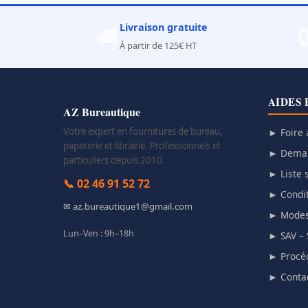
Livraison gratuite
🚚

À partir de 125€ HT
AIDES 
AZ Bureautique
Votre expert en fournitures de bureau,
► Foire 
papeterie et librairie. Professionnels et
► Deman
particuliers depuis 2010.
► Liste s
📞 02 46 91 52 72
► Condit
✉ az.bureautique1@gmail.com
► Modes
Lun–Ven : 9h–18h
► SAV – 
► Procéd
► Conta