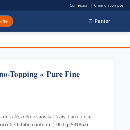
Connexion
|
Créer un compte
🛒 Panier
rche
no-Topping « Pure Fine
és de café, même sans lait frais, harmonise
torréfié Tchibo contenu: 1.000 g (531862)