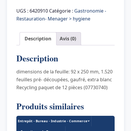
Tapira
Papier
UGS :
6420910
Catégorie :
Gastronomie -
toilette
Restauration- Menager > hygiene
Plus,
gros
Description
Avis (0)
rouleau,
2
Description
couches,
150
dimensions de la feuille: 92 x 250 mm, 1.520
m
feuilles pré- découpées, gaufré, extra blanc
Recycling paquet de 12 pièces (07730740)
Produits similaires
Entrepôt - Bureau - Industrie - Commerce