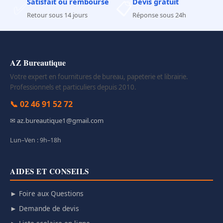
Satisfait ou remboursé
Devis gratuit
✅
📋
Retour sous 14 jours
Réponse sous 24h
AZ Bureautique
Votre expert en fournitures de bureau, papeterie et librairie.
Professionnels et particuliers depuis 2010.
📞 02 46 91 52 72
✉ az.bureautique1@gmail.com
Lun–Ven : 9h–18h
AIDES ET CONSEILS
► Foire aux Questions
► Demande de devis