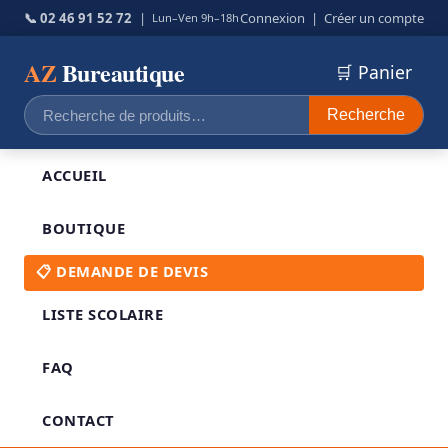
📞 02 46 91 52 72
|
Connexion
|
Créer un compte
Lun–Ven 9h–18h
AZ
Bureautique
🛒 Panier
Recherche
Recherche
pour :
ACCUEIL
BOUTIQUE
📋 DEMANDE DE DEVIS
LISTE SCOLAIRE
FAQ
CONTACT