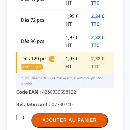
HT
TTC
1,95 €
2,34 €
Dès 72 pcs
HT
TTC
1,93 €
2,32 €
Dès 96 pcs
HT
TTC
Dès 120 pcs
1,93 €
2,32 €
🔥
HT
TTC
Meilleur prix
* Prix unitaires HT + TVA 20% — remise automatique selon
quantité
Code EAN :
4260339558122
Réf. fabricant :
07730740
quantité
AJOUTER AU PANIER
de