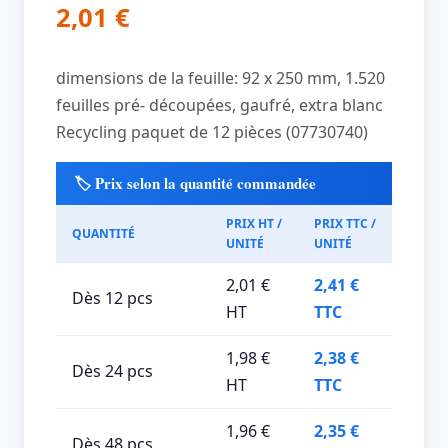
2,01
€
dimensions de la feuille: 92 x 250 mm, 1.520
feuilles pré- découpées, gaufré, extra blanc
Recycling paquet de 12 pièces (07730740)
🏷️ Prix selon la quantité commandée
PRIX HT /
PRIX TTC /
QUANTITÉ
UNITÉ
UNITÉ
2,01 €
2,41 €
Dès 12 pcs
HT
TTC
1,98 €
2,38 €
Dès 24 pcs
HT
TTC
1,96 €
2,35 €
Dès 48 pcs