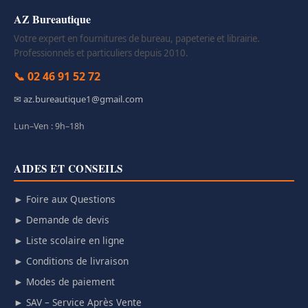
AZ Bureautique
Votre expert en fournitures de bureau, papeterie et librairie.
Professionnels et particuliers depuis 2010.
📞 02 46 91 52 72
✉ az.bureautique1@gmail.com
Lun–Ven : 9h–18h
AIDES ET CONSEILS
► Foire aux Questions
► Demande de devis
► Liste scolaire en ligne
► Conditions de livraison
► Modes de paiement
► SAV – Service Après Vente