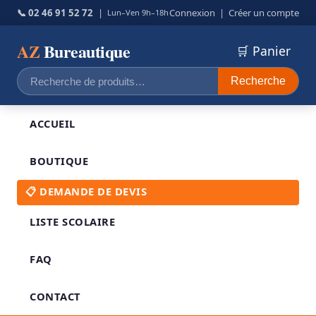
📞 02 46 91 52 72
|
Connexion
|
Créer un compte
Lun–Ven 9h–18h
AZ
Bureautique
🛒 Panier
Recherche
Recherche
pour :
ACCUEIL
BOUTIQUE
📋 DEMANDE DE DEVIS
LISTE SCOLAIRE
FAQ
CONTACT