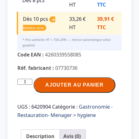
Dès 8 pcs
HT
TTC
Dès 10 pcs
33,26 €
39,91 €
🔥
HT
TTC
Meilleur prix
* Prix unitaires HT + TVA 20% — remise automatique selon
quantité
Code EAN :
4260339558085
Réf. fabricant :
07730736
quantité
AJOUTER AU PANIER
de
Tapira
Essuie-
UGS :
6420904
Catégorie :
Gastronomie -
mains
Restauration- Menager > hygiene
Plus,
245
Description
Avis (0)