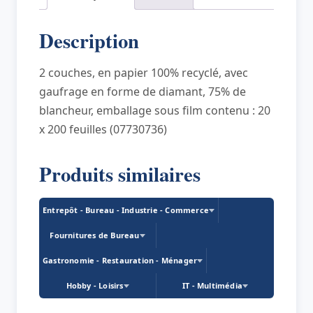
x
210
Description
mm,
plié
2 couches, en papier 100% recyclé, avec
en
gaufrage en forme de diamant, 75% de
V,
blancheur, emballage sous film contenu : 20
blanc
x 200 feuilles (07730736)
Produits similaires
Entrepôt - Bureau - Industrie - Commerce
Fournitures de Bureau
Gastronomie - Restauration - Ménager
Hobby - Loisirs
IT - Multimédia