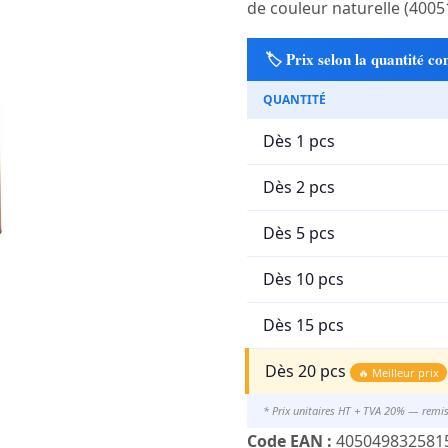
de couleur naturelle (4005
🏷️ Prix selon la quantité 
QUANTITÉ
Dès 1 pcs
Dès 2 pcs
Dès 5 pcs
Dès 10 pcs
Dès 15 pcs
Dès 20 pcs
🔥 Meilleur prix
* Prix unitaires HT + TVA 20% — remi
Code EAN :
405049832581