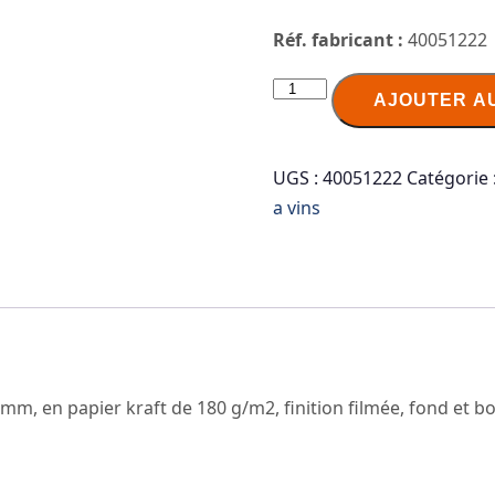
Réf. fabricant :
40051222
quantité
AJOUTER A
de
SUSY
CARD
UGS :
40051222
Catégorie 
Sac
a vins
cadeau
pour
bouteille
"Good
Wine"
0 mm, en papier kraft de 180 g/m2, finition filmée, fond et 