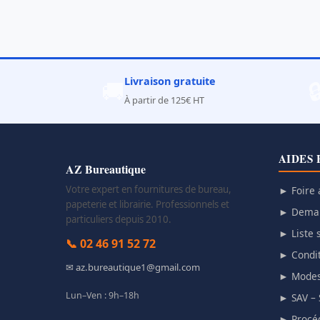
Livraison gratuite
🚚

À partir de 125€ HT
AIDES 
AZ Bureautique
Votre expert en fournitures de bureau,
► Foire 
papeterie et librairie. Professionnels et
► Deman
particuliers depuis 2010.
► Liste s
📞 02 46 91 52 72
► Condit
✉ az.bureautique1@gmail.com
► Modes
Lun–Ven : 9h–18h
► SAV – 
► Procéd