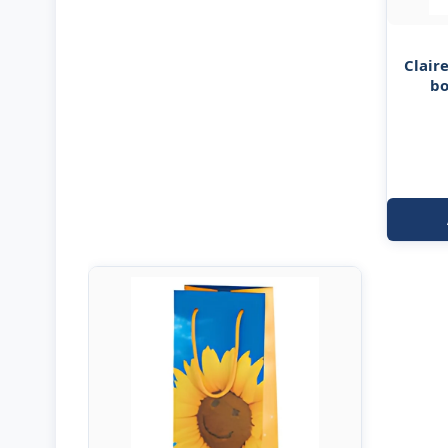
Clair
bo