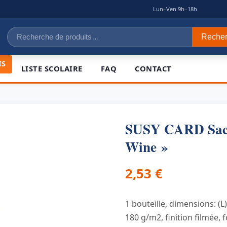
|
Lun–Ven 9h–18h
Recherche
Reche
pour :
IS
LISTE SCOLAIRE
FAQ
CONTACT
SUSY CARD Sac c
Wine »
2,53
€
1 bouteille, dimensions: (L
180 g/m2, finition filmée,