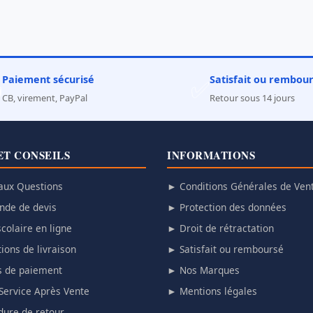
Paiement sécurisé
Satisfait ou rembou

✅
CB, virement, PayPal
Retour sous 14 jours
ET CONSEILS
INFORMATIONS
aux Questions
► Conditions Générales de Ven
de de devis
► Protection des données
colaire en ligne
► Droit de rétractation
ions de livraison
► Satisfait ou remboursé
 de paiement
► Nos Marques
Service Après Vente
► Mentions légales
ure de retour