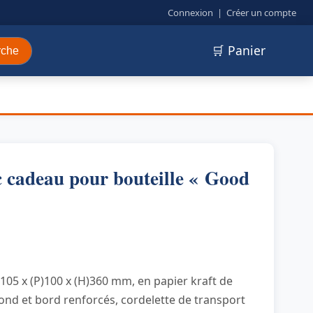
Connexion
|
Créer un compte
🛒 Panier
rche
adeau pour bouteille « Good
)105 x (P)100 x (H)360 mm, en papier kraft de
 fond et bord renforcés, cordelette de transport