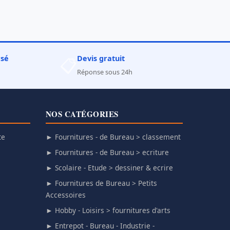
rsé
Devis gratuit
📋
Réponse sous 24h
NOS CATÉGORIES
te
► Fournitures - de Bureau > classement
► Fournitures - de Bureau > ecriture
► Scolaire - Etude > dessiner & ecrire
► Fournitures de Bureau > Petits
Accessoires
► Hobby - Loisirs > fournitures d'arts
► Entrepot - Bureau - Industrie -