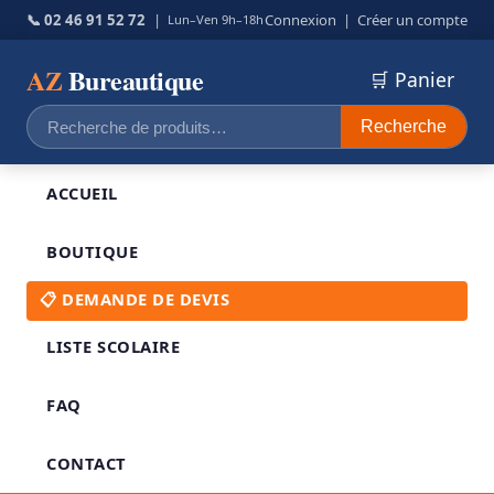
📞 02 46 91 52 72
|
Connexion
|
Créer un compte
Lun–Ven 9h–18h
AZ
Bureautique
🛒 Panier
Recherche
Recherche
pour :
ACCUEIL
BOUTIQUE
📋 DEMANDE DE DEVIS
LISTE SCOLAIRE
FAQ
CONTACT