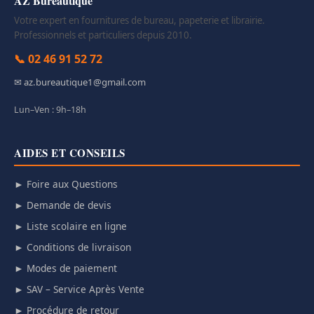
AZ Bureautique
Votre expert en fournitures de bureau, papeterie et librairie.
Professionnels et particuliers depuis 2010.
📞 02 46 91 52 72
✉ az.bureautique1@gmail.com
Lun–Ven : 9h–18h
AIDES ET CONSEILS
► Foire aux Questions
► Demande de devis
► Liste scolaire en ligne
► Conditions de livraison
► Modes de paiement
► SAV – Service Après Vente
► Procédure de retour