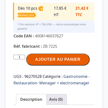
Dès 10 pcs
17,85 €
21,42 €
🔥
HT
TTC
Meilleur prix
* Prix unitaires HT + TVA 20% — remise automatique selon
quantité
Code EAN :
4008146037627
Réf. fabricant :
ZB 7225
quantité
AJOUTER AU PANIER
de
SEVERIN
Abluftfilter
UGS :
96270528
Catégorie :
Gastronomie -
&
Restauration- Menager > electromenager
Motorschutzfilter
ZB
Description
Avis (0)
7225