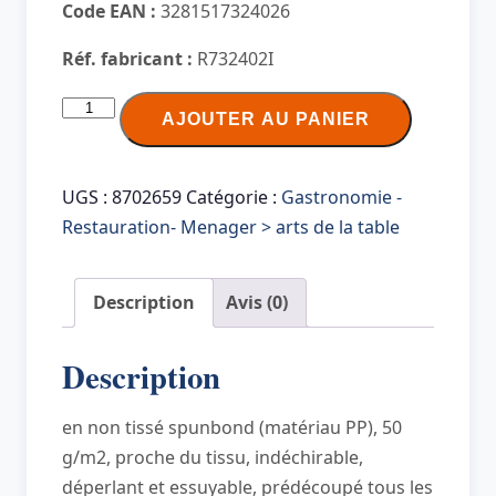
Code EAN :
3281517324026
Réf. fabricant :
R732402I
quantité
AJOUTER AU PANIER
de
PROnappe
Tête
UGS :
8702659
Catégorie :
Gastronomie -
à
Restauration- Menager > arts de la table
tête
jetable
Description
Avis (0)
en
non
Description
tissé
Spunbond,
en non tissé spunbond (matériau PP), 50
ivoire
g/m2, proche du tissu, indéchirable,
déperlant et essuyable, prédécoupé tous les