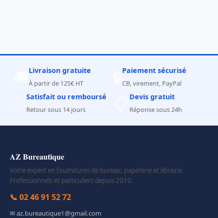
Livraison gratuite
Paiement sécurisé
🚚
🔒
À partir de 125€ HT
CB, virement, PayPal
Satisfait ou remboursé
Devis gratuit
✅
📋
Retour sous 14 jours
Réponse sous 24h
AZ Bureautique
Votre expert en fournitures de bureau, papeterie et librairie.
Professionnels et particuliers depuis 2010.
📞 02 46 91 52 72
✉ az.bureautique1@gmail.com