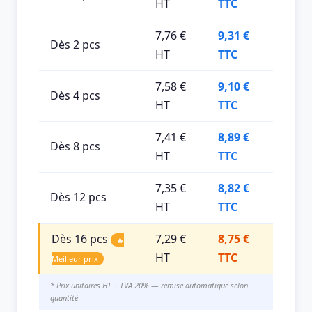
HT
TTC
7,76 €
9,31 €
Dès 2 pcs
HT
TTC
7,58 €
9,10 €
Dès 4 pcs
HT
TTC
7,41 €
8,89 €
Dès 8 pcs
HT
TTC
7,35 €
8,82 €
Dès 12 pcs
HT
TTC
Dès 16 pcs
7,29 €
8,75 €
🔥
HT
TTC
Meilleur prix
* Prix unitaires HT + TVA 20% — remise automatique selon
quantité