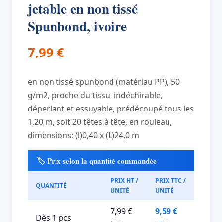
jetable en non tissé
Spunbond, ivoire
7,99
€
en non tissé spunbond (matériau PP), 50
g/m2, proche du tissu, indéchirable,
déperlant et essuyable, prédécoupé tous les
1,20 m, soit 20 têtes à tête, en rouleau,
dimensions: (l)0,40 x (L)24,0 m
🏷️ Prix selon la quantité commandée
PRIX HT /
PRIX TTC /
QUANTITÉ
UNITÉ
UNITÉ
7,99 €
9,59 €
Dès 1 pcs