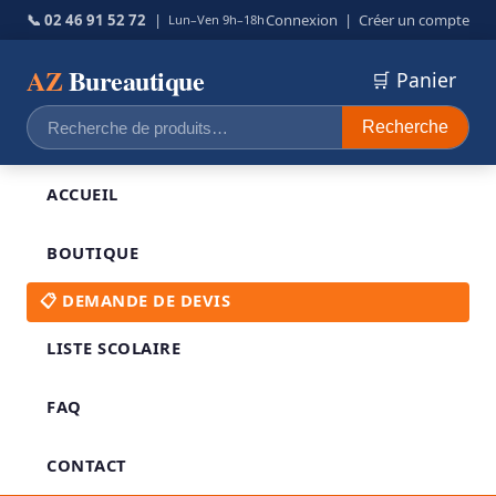
📞 02 46 91 52 72
|
Connexion
|
Créer un compte
Lun–Ven 9h–18h
AZ
Bureautique
🛒 Panier
Recherche
Recherche
pour :
ACCUEIL
BOUTIQUE
📋 DEMANDE DE DEVIS
LISTE SCOLAIRE
FAQ
CONTACT