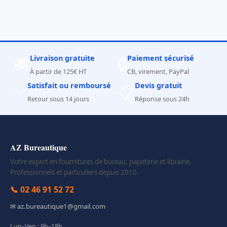
Livraison gratuite
Paiement sécurisé
🚚
🔒
À partir de 125€ HT
CB, virement, PayPal
Satisfait ou remboursé
Devis gratuit
✅
📋
Retour sous 14 jours
Réponse sous 24h
AZ Bureautique
Votre expert en fournitures de bureau, papeterie et librairie.
Professionnels et particuliers depuis 2010.
📞 02 46 91 52 72
✉ az.bureautique1@gmail.com
Lun–Ven : 9h–18h