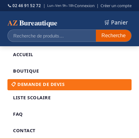
📞 02 46 91 52 72
|
Connexion
|
Créer un compte
Lun–Ven 9h–18h
AZ
Bureautique
🛒 Panier
Recherche
Recherche
pour :
ACCUEIL
BOUTIQUE
📋 DEMANDE DE DEVIS
LISTE SCOLAIRE
FAQ
CONTACT