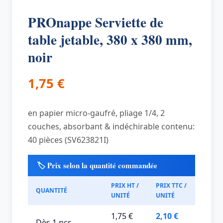
PROnappe Serviette de
table jetable, 380 x 380 mm,
noir
1,75
€
en papier micro-gaufré, pliage 1/4, 2
couches, absorbant & indéchirable contenu:
40 pièces (SV623821I)
🏷️ Prix selon la quantité commandée
PRIX HT /
PRIX TTC /
QUANTITÉ
UNITÉ
UNITÉ
1,75 €
2,10 €
Dès 1 pcs