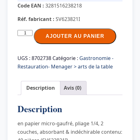
Code EAN :
3281516238218
Réf. fabricant :
SV623821I
quantité
AJOUTER AU PANIER
de
PROnappe
Serviette
UGS :
8702738
Catégorie :
Gastronomie -
de
Restauration- Menager > arts de la table
table
jetable,
Description
Avis (0)
380
x
Description
380
mm,
en papier micro-gaufré, pliage 1/4, 2
noir
couches, absorbant & indéchirable contenu: