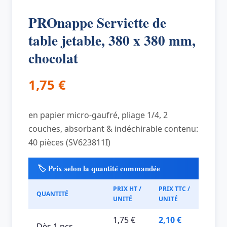
PROnappe Serviette de
table jetable, 380 x 380 mm,
chocolat
1,75
€
en papier micro-gaufré, pliage 1/4, 2
couches, absorbant & indéchirable contenu:
40 pièces (SV623811I)
🏷️ Prix selon la quantité commandée
PRIX HT /
PRIX TTC /
QUANTITÉ
UNITÉ
UNITÉ
1,75 €
2,10 €
Dès 1 pcs