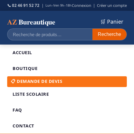
📞 02 46 91 52 72
|
Connexion
|
Créer un compte
Lun–Ven 9h–18h
AZ
Bureautique
🛒 Panier
Recherche
Recherche
pour :
ACCUEIL
BOUTIQUE
📋 DEMANDE DE DEVIS
LISTE SCOLAIRE
FAQ
CONTACT