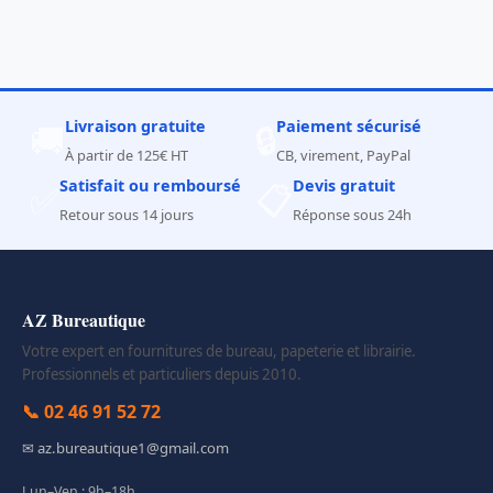
Livraison gratuite
Paiement sécurisé
🚚
🔒
À partir de 125€ HT
CB, virement, PayPal
Satisfait ou remboursé
Devis gratuit
✅
📋
Retour sous 14 jours
Réponse sous 24h
AZ Bureautique
Votre expert en fournitures de bureau, papeterie et librairie.
Professionnels et particuliers depuis 2010.
📞 02 46 91 52 72
✉ az.bureautique1@gmail.com
Lun–Ven : 9h–18h