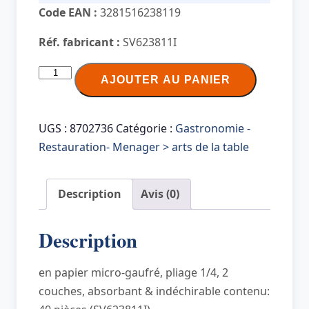
Code EAN :
3281516238119
Réf. fabricant :
SV623811I
quantité
AJOUTER AU PANIER
de
PROnappe
Serviette
UGS :
8702736
Catégorie :
Gastronomie -
de
Restauration- Menager > arts de la table
table
jetable,
Description
Avis (0)
380
x
Description
380
mm,
en papier micro-gaufré, pliage 1/4, 2
chocolat
couches, absorbant & indéchirable contenu: