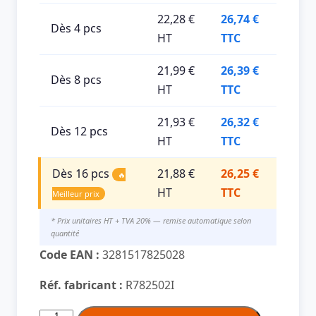
22,28 €
26,74 €
Dès 4 pcs
HT
TTC
21,99 €
26,39 €
Dès 8 pcs
HT
TTC
21,93 €
26,32 €
Dès 12 pcs
HT
TTC
Dès 16 pcs
21,88 €
26,25 €
🔥
HT
TTC
Meilleur prix
* Prix unitaires HT + TVA 20% — remise automatique selon
quantité
Code EAN :
3281517825028
Réf. fabricant :
R782502I
quantité