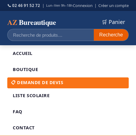
📞 02 46 91 52 72
|
Connexion
|
Créer un compte
Lun–Ven 9h–18h
AZ
Bureautique
🛒 Panier
Recherche
Recherche
pour :
ACCUEIL
BOUTIQUE
📋 DEMANDE DE DEVIS
LISTE SCOLAIRE
FAQ
CONTACT