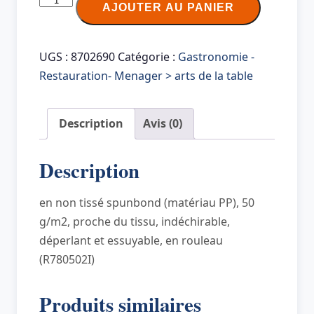
AJOUTER AU PANIER
de
PROnappe
Nappe
UGS :
8702690
Catégorie :
Gastronomie -
jetable
Restauration- Menager > arts de la table
en
spunbond,
Description
Avis (0)
(l)1,2
x
Description
(L)25
m,
en non tissé spunbond (matériau PP), 50
ivoire
g/m2, proche du tissu, indéchirable,
déperlant et essuyable, en rouleau
(R780502I)
Produits similaires