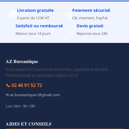
Livraison gratuite
Paiement sécurisé
🚚
🔒
À partir de 125€ HT
CB, virement, PayPal
Satisfait ou remboursé
Devis gratuit
✅
📋
Retour sous 14 jours
Réponse sous 24h
AZ Bureautique
Votre expert en fournitures de bureau, papeterie et librairie.
Professionnels et particuliers depuis 2010.
📞 02 46 91 52 72
✉ az.bureautique1@gmail.com
Lun–Ven : 9h–18h
AIDES ET CONSEILS