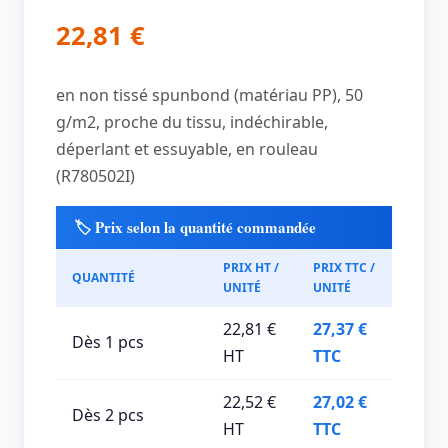
22,81
€
en non tissé spunbond (matériau PP), 50
g/m2, proche du tissu, indéchirable,
déperlant et essuyable, en rouleau
(R780502I)
🏷️ Prix selon la quantité commandée
PRIX HT /
PRIX TTC /
QUANTITÉ
UNITÉ
UNITÉ
22,81 €
27,37 €
Dès 1 pcs
HT
TTC
22,52 €
27,02 €
Dès 2 pcs
HT
TTC