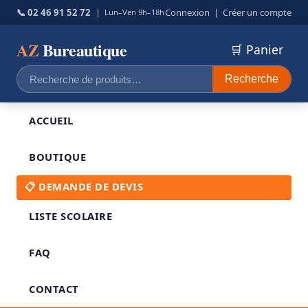
📞 02 46 91 52 72
|
Connexion
|
Créer un compte
Lun–Ven 9h–18h
AZ
Bureautique
🛒 Panier
Recherche
Recherche
pour :
ACCUEIL
BOUTIQUE
📋 DEMANDE DE DEVIS
LISTE SCOLAIRE
FAQ
CONTACT