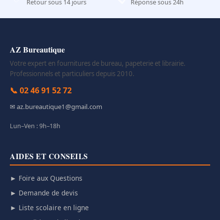
Retour sous 14 jours
Réponse sous 24h
AZ Bureautique
Votre expert en fournitures de bureau, papeterie et librairie.
Professionnels et particuliers depuis 2010.
📞 02 46 91 52 72
✉ az.bureautique1@gmail.com
Lun–Ven : 9h–18h
AIDES ET CONSEILS
► Foire aux Questions
► Demande de devis
► Liste scolaire en ligne