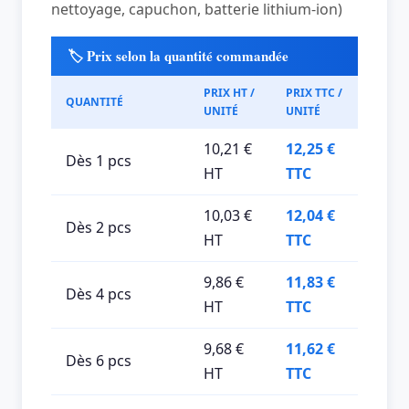
nettoyage, capuchon, batterie lithium-ion)
🏷️ Prix selon la quantité commandée
PRIX HT /
PRIX TTC /
QUANTITÉ
UNITÉ
UNITÉ
10,21 €
12,25 €
Dès 1 pcs
HT
TTC
10,03 €
12,04 €
Dès 2 pcs
HT
TTC
9,86 €
11,83 €
Dès 4 pcs
HT
TTC
9,68 €
11,62 €
Dès 6 pcs
HT
TTC