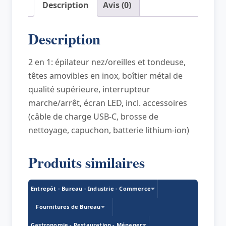
Description
Avis (0)
oreilles
PC-
Description
NE
3144,
2 en 1: épilateur nez/oreilles et tondeuse,
gris
têtes amovibles en inox, boîtier métal de
qualité supérieure, interrupteur
marche/arrêt, écran LED, incl. accessoires
(câble de charge USB-C, brosse de
nettoyage, capuchon, batterie lithium-ion)
Produits similaires
Entrepôt - Bureau - Industrie - Commerce
Fournitures de Bureau
Gastronomie - Restauration - Ménager