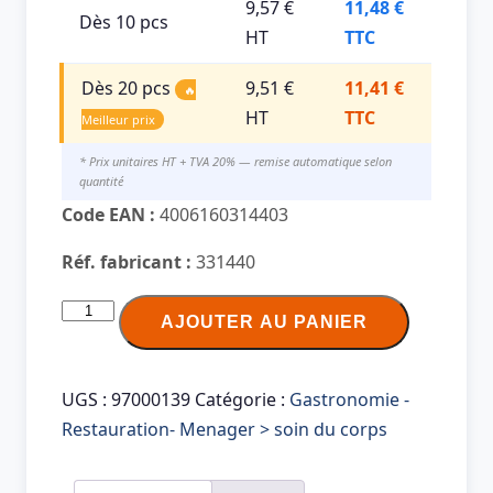
9,57 €
11,48 €
Dès 10 pcs
HT
TTC
Dès 20 pcs
9,51 €
11,41 €
🔥
HT
TTC
Meilleur prix
* Prix unitaires HT + TVA 20% — remise automatique selon
quantité
Code EAN :
4006160314403
Réf. fabricant :
331440
quantité
AJOUTER AU PANIER
de
PROFI
CARE
UGS :
97000139
Catégorie :
Gastronomie -
Tondeuse
Restauration- Menager > soin du corps
nez
et