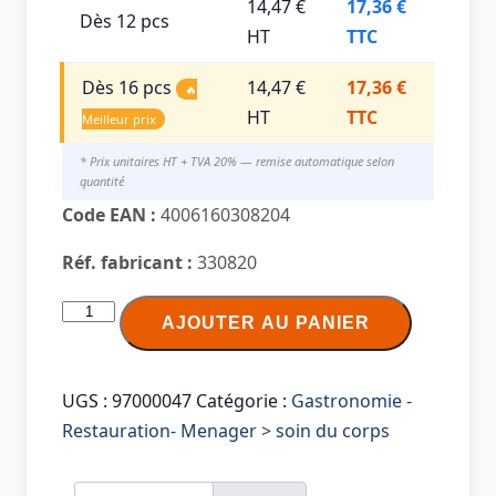
14,47 €
17,36 €
Dès 12 pcs
HT
TTC
Dès 16 pcs
14,47 €
17,36 €
🔥
HT
TTC
Meilleur prix
* Prix unitaires HT + TVA 20% — remise automatique selon
quantité
Code EAN :
4006160308204
Réf. fabricant :
330820
quantité
AJOUTER AU PANIER
de
PROFI
CARE
UGS :
97000047
Catégorie :
Gastronomie -
Sèche-
Restauration- Menager > soin du corps
cheveux
PC-