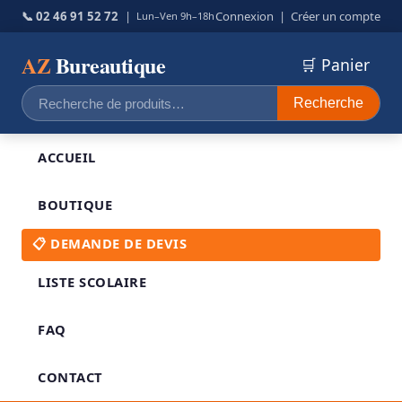
📞 02 46 91 52 72
|
Connexion
|
Créer un compte
Lun–Ven 9h–18h
AZ
Bureautique
🛒 Panier
Recherche
Recherche
pour :
ACCUEIL
BOUTIQUE
📋 DEMANDE DE DEVIS
LISTE SCOLAIRE
FAQ
CONTACT