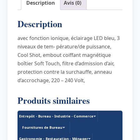
Description
Avis (0)
HT
3082,
Description
anthracite/bleu
avec fonction ionique, éclairage LED bleu, 3
niveaux de tem- pérature/de puissance,
Cool Shot, embout coiffant magnétique
boîtier Soft Touch, filtre d’admission d’air,
protection contre la surchauffe, anneau
d’accrochage, 220 – 240 Volt,
Produits similaires
Entrepôt - Bureau - Industrie - Commerce
Fournitures de Bureau
Gastronomie - Restauration - Ménager