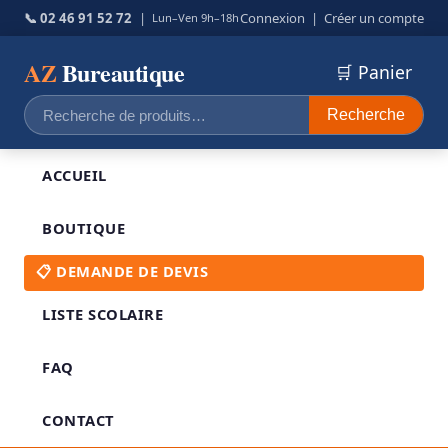
📞 02 46 91 52 72
|
Connexion
|
Créer un compte
Lun–Ven 9h–18h
AZ
Bureautique
🛒 Panier
Recherche
Recherche
pour :
ACCUEIL
BOUTIQUE
📋 DEMANDE DE DEVIS
LISTE SCOLAIRE
FAQ
CONTACT