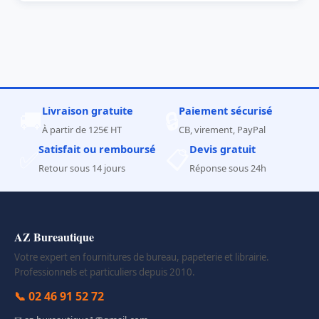
Livraison gratuite
Paiement sécurisé
🚚
🔒
À partir de 125€ HT
CB, virement, PayPal
Satisfait ou remboursé
Devis gratuit
✅
📋
Retour sous 14 jours
Réponse sous 24h
AZ Bureautique
Votre expert en fournitures de bureau, papeterie et librairie.
Professionnels et particuliers depuis 2010.
📞 02 46 91 52 72