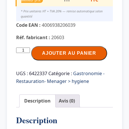
Meilleur prix
* Prix unitaires HT + TVA 20% — remise automatique selon
quantité
Code EAN :
4006938206039
Réf. fabricant :
20603
quantité
AJOUTER AU PANIER
de
Peggy
Perfect
UGS :
6422337
Catégorie :
Gastronomie -
Kit
Restauration- Menager > hygiene
toilettes,
forme
Description
Avis (0)
de
poire,
Description
argent