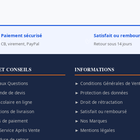
Paiement sécurisé
Satisfait ou rembou

✅
CB, virement, PayPal
Retour sous 14 jours
ET CONSEILS
INFORMATIONS
aux Questions
► Conditions Générales de Ven
de de devis
► Protection des données
colaire en ligne
► Droit de rétractation
ions de livraison
► Satisfait ou remboursé
 de paiement
► Nos Marques
Service Après Vente
► Mentions légales
ure de retour