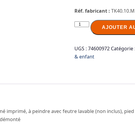
Réf. fabricant :
TK40.10.M
quantité
AJOUTER A
de
PAPERFLOW
Table
UGS :
74600972
Catégorie 
à
& enfant
dessiner
KIDS
"OCEAN",
hauteur:
400
mm
é imprimé, à peindre avec feutre lavable (non inclus), pied 
é démonté