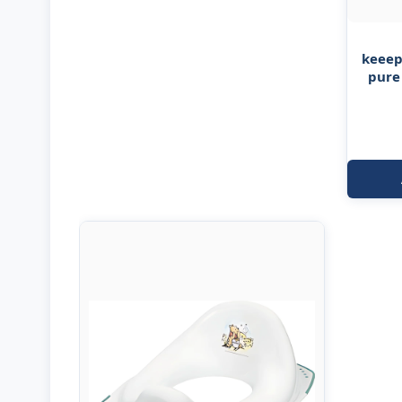
keeep
pure 