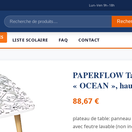
|
Lun–Ven 9h–18h
Recherche
Reche
pour :
IS
LISTE SCOLAIRE
FAQ
CONTACT
PAPERFLOW Tabl
« OCEAN », hau
88,67
€
plateau de table: panneau
avec feutre lavable (non in