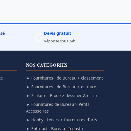
rsé
Devis gratuit
📋
Réponse sous 24h
NOS CATÉGORIES
te
► Fournitures - de Bureau > classement
► Fournitures - de Bureau > ecriture
► Scolaire - Etude > dessiner & ecrire
► Fournitures de Bureau > Petits
Accessoires
► Hobby - Loisirs > fournitures d'arts
► Entrepot - Bureau - Industrie -