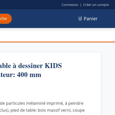
Connexion
|
Créer un compte
🛒 Panier
rche
e à dessiner KIDS
teur: 400 mm
 de particules mélaminé imprimé, à peindre
clus), pied de table: bois massif verni, coupe