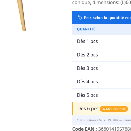
conique, dimensions: (L)60
🏷️ Prix selon la quantité 
QUANTITÉ
Dès 1 pcs
Dès 2 pcs
Dès 3 pcs
Dès 4 pcs
Dès 5 pcs
Dès 6 pcs
🔥 Meilleur prix
* Prix unitaires HT + TVA 20% — remi
Code EAN :
366014195768