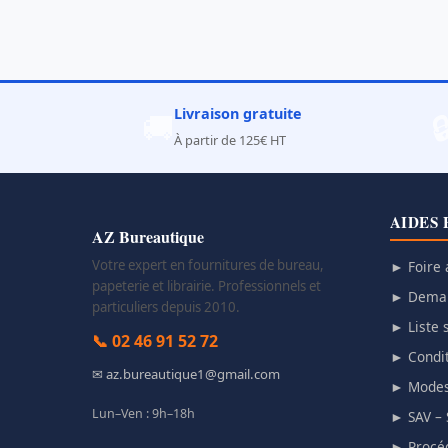
Livraison gratuite
🚚

À partir de 125€ HT
AIDES 
AZ Bureautique
Votre expert en fournitures de bureau,
► Foire 
papeterie et librairie. Professionnels et
► Deman
particuliers depuis 2010.
► Liste s
📞 02 46 91 52 72
► Condit
✉ az.bureautique1@gmail.com
► Modes
Lun–Ven : 9h–18h
► SAV – 
► Procéd