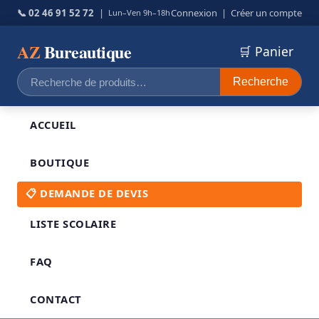
📞 02 46 91 52 72
|
Connexion
|
Créer un compte
Lun–Ven 9h–18h
AZ
Bureautique
🛒 Panier
Recherche
Recherche
pour :
ACCUEIL
BOUTIQUE
📋 DEMANDE DE DEVIS
LISTE SCOLAIRE
FAQ
CONTACT