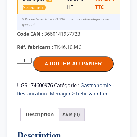
HT
TTC
Meilleur prix
* Prix unitaires HT + TVA 20% — remise automatique selon
quantité
Code EAN :
3660141957723
Réf. fabricant :
TK46.10.MC
quantité
AJOUTER AU PANIER
de
PAPERFLOW
Table
UGS :
74600976
Catégorie :
Gastronomie -
à
Restauration- Menager > bebe & enfant
dessiner
KIDS
Description
Avis (0)
"JUNGLE",
hauteur:
Description
460