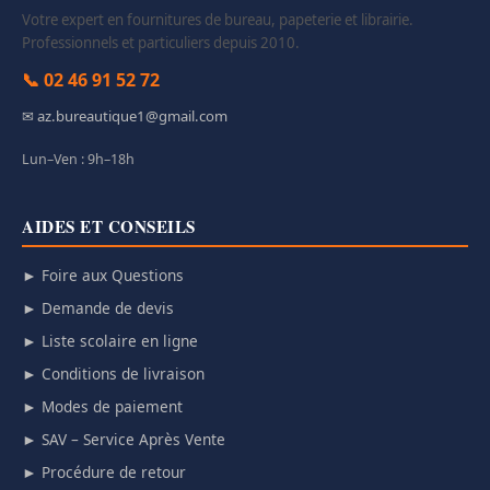
Votre expert en fournitures de bureau, papeterie et librairie.
Professionnels et particuliers depuis 2010.
📞 02 46 91 52 72
✉ az.bureautique1@gmail.com
Lun–Ven : 9h–18h
AIDES ET CONSEILS
► Foire aux Questions
► Demande de devis
► Liste scolaire en ligne
► Conditions de livraison
► Modes de paiement
► SAV – Service Après Vente
► Procédure de retour