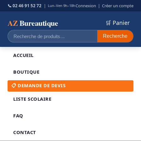
📞 02 46 91 52 72
|
Connexion
|
Créer un compte
Lun–Ven 9h–18h
AZ
Bureautique
🛒 Panier
Recherche
Recherche
pour :
ACCUEIL
BOUTIQUE
📋 DEMANDE DE DEVIS
LISTE SCOLAIRE
FAQ
CONTACT