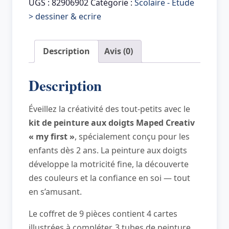
Creativ
UGS :
82906902
Catégorie :
Scolaire - Etude
my
> dessiner & ecrire
first
Kit
Description
Avis (0)
de
peinture
Description
aux
doigts,
Éveillez la créativité des tout-petits avec le
9
kit de peinture aux doigts Maped Creativ
pièces
« my first »
, spécialement conçu pour les
enfants dès 2 ans. La peinture aux doigts
développe la motricité fine, la découverte
des couleurs et la confiance en soi — tout
en s’amusant.
Le coffret de 9 pièces contient 4 cartes
illustrées à compléter, 3 tubes de peinture