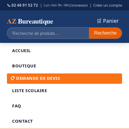
📞 02 46 91 52 72
|
Connexion
|
Créer un compte
Lun–Ven 9h–18h
AZ
Bureautique
🛒 Panier
Recherche
Recherche
pour :
ACCUEIL
BOUTIQUE
📋 DEMANDE DE DEVIS
LISTE SCOLAIRE
FAQ
CONTACT