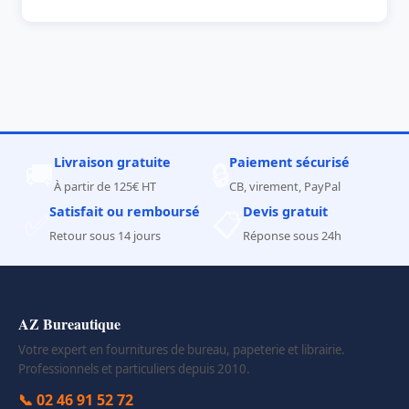
Livraison gratuite
Paiement sécurisé
🚚
🔒
À partir de 125€ HT
CB, virement, PayPal
Satisfait ou remboursé
Devis gratuit
✅
📋
Retour sous 14 jours
Réponse sous 24h
AZ Bureautique
Votre expert en fournitures de bureau, papeterie et librairie.
Professionnels et particuliers depuis 2010.
📞 02 46 91 52 72