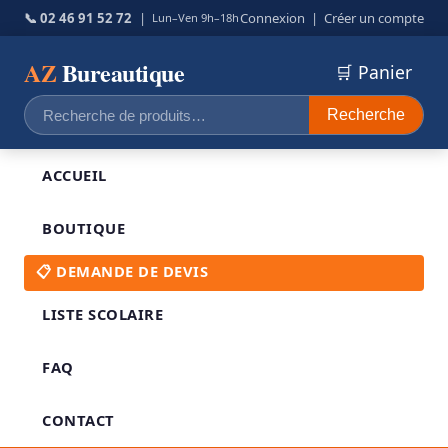
📞 02 46 91 52 72
|
Connexion
|
Créer un compte
Lun–Ven 9h–18h
AZ
Bureautique
🛒 Panier
Recherche
Recherche
pour :
ACCUEIL
BOUTIQUE
📋 DEMANDE DE DEVIS
LISTE SCOLAIRE
FAQ
CONTACT