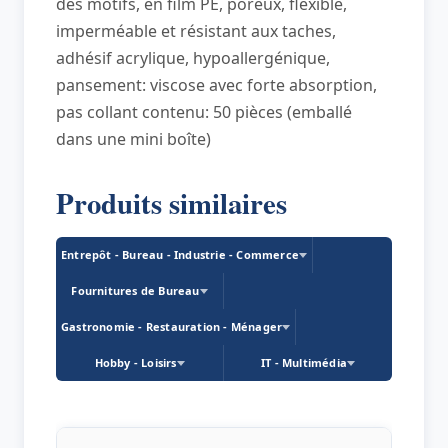
des motifs, en film PE, poreux, flexible,
avec
imperméable et résistant aux taches,
adhésif acrylique, hypoallergénique,
pansement: viscose avec forte absorption,
pas collant contenu: 50 pièces (emballé
dans une mini boîte)
Produits similaires
Entrepôt - Bureau - Industrie - Commerce
Fournitures de Bureau
Gastronomie - Restauration - Ménager
Hobby - Loisirs
IT - Multimédia