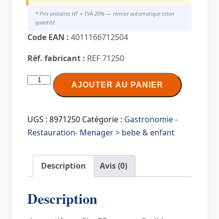
* Prix unitaires HT + TVA 20% — remise automatique selon
quantité
Code EAN :
4011166712504
Réf. fabricant :
REF 71250
quantité
AJOUTER AU PANIER
de
LEINA
Pansement
UGS :
8971250
Catégorie :
Gastronomie -
pour
Restauration- Menager > bebe & enfant
enfants,
19
Description
Avis (0)
x
72
Description
mm,
imperméable,