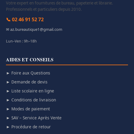
Votre expert en fournitures de bureau, papeterie et librairie.
Professionnels et particuliers depuis 2010.
📞 02 46 91 52 72
✉ az.bureautique1@gmail.com
Lun–Ven : 9h–18h
AIDES ET CONSEILS
► Foire aux Questions
► Demande de devis
► Liste scolaire en ligne
► Conditions de livraison
► Modes de paiement
► SAV – Service Après Vente
► Procédure de retour