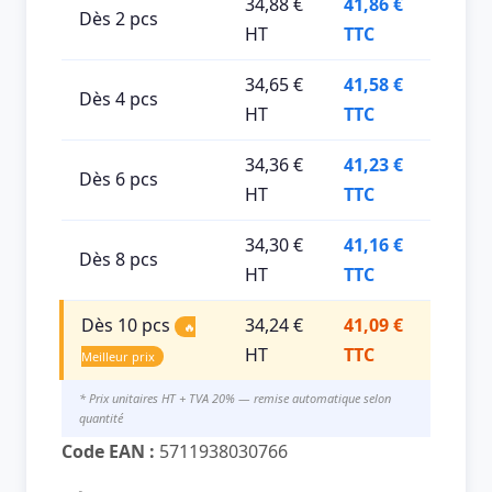
34,88 €
41,86 €
Dès 2 pcs
HT
TTC
34,65 €
41,58 €
Dès 4 pcs
HT
TTC
34,36 €
41,23 €
Dès 6 pcs
HT
TTC
34,30 €
41,16 €
Dès 8 pcs
HT
TTC
Dès 10 pcs
34,24 €
41,09 €
🔥
HT
TTC
Meilleur prix
* Prix unitaires HT + TVA 20% — remise automatique selon
quantité
Code EAN :
5711938030766