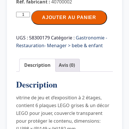
Réf. fabricant :
40700002
quantité
AJOUTER AU PANIER
de
LEGO
Vitrine
UGS :
58300179
Catégorie :
Gastronomie -
PLAY
Restauration- Menager > bebe & enfant
&
DISPLAY
Description
Avis (0)
CASE
ICONIC,
Description
bleu
vitrine de jeu et d’exposition à 2 étages,
contient 6 plaques LEGO grises & un décor
LEGO pour jouer, couvercle transparent
pour protéger le contenu, dimensions:
(L)398 x (P)149 x (H)192 mm