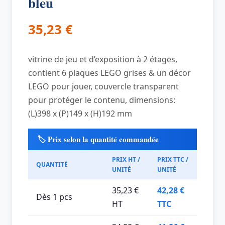
bleu
35,23
€
vitrine de jeu et d’exposition à 2 étages,
contient 6 plaques LEGO grises & un décor
LEGO pour jouer, couvercle transparent
pour protéger le contenu, dimensions:
(L)398 x (P)149 x (H)192 mm
🏷️ Prix selon la quantité commandée
PRIX HT /
PRIX TTC /
QUANTITÉ
UNITÉ
UNITÉ
35,23 €
42,28 €
Dès 1 pcs
HT
TTC