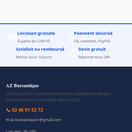
Livraison gratuite
Paiement sécurisé
🚚
🔒
À partir de 125€ HT
CB, virement, PayPal
Satisfait ou remboursé
Devis gratuit
✅
📋
Retour sous 14 jours
Réponse sous 24h
AZ Bureautique
Votre expert en fournitures de bureau, papeterie et librairie.
Professionnels et particuliers depuis 2010.
📞 02 46 91 52 72
✉ az.bureautique1@gmail.com
Lun–Ven : 9h–18h