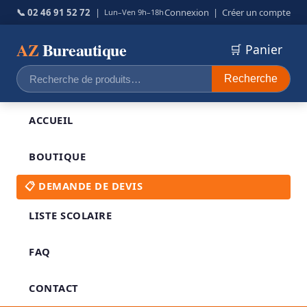
📞 02 46 91 52 72
|
Connexion
|
Créer un compte
Lun–Ven 9h–18h
AZ
Bureautique
🛒 Panier
Recherche
Recherche
pour :
ACCUEIL
BOUTIQUE
📋 DEMANDE DE DEVIS
LISTE SCOLAIRE
FAQ
CONTACT