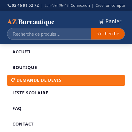
📞 02 46 91 52 72
|
Connexion
|
Créer un compte
Lun–Ven 9h–18h
AZ
Bureautique
🛒 Panier
Recherche
Recherche
pour :
ACCUEIL
BOUTIQUE
📋 DEMANDE DE DEVIS
LISTE SCOLAIRE
FAQ
CONTACT