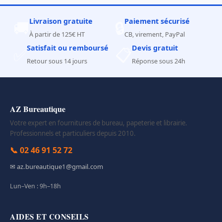
Livraison gratuite
Paiement sécurisé
🚚
🔒
À partir de 125€ HT
CB, virement, PayPal
Satisfait ou remboursé
Devis gratuit
✅
📋
Retour sous 14 jours
Réponse sous 24h
AZ Bureautique
Votre expert en fournitures de bureau, papeterie et librairie.
Professionnels et particuliers depuis 2010.
📞 02 46 91 52 72
✉ az.bureautique1@gmail.com
Lun–Ven : 9h–18h
AIDES ET CONSEILS