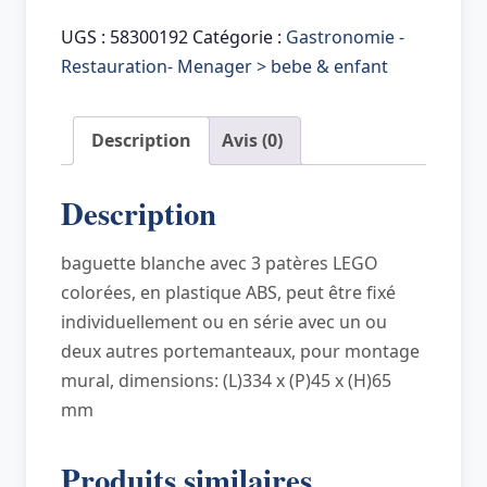
LEGO
Portemanteau
UGS :
58300192
Catégorie :
Gastronomie -
WALL
Restauration- Menager > bebe & enfant
HANGER
RACK,
Description
Avis (0)
noir/gris/gris
foncé
Description
baguette blanche avec 3 patères LEGO
colorées, en plastique ABS, peut être fixé
individuellement ou en série avec un ou
deux autres portemanteaux, pour montage
mural, dimensions: (L)334 x (P)45 x (H)65
mm
Produits similaires