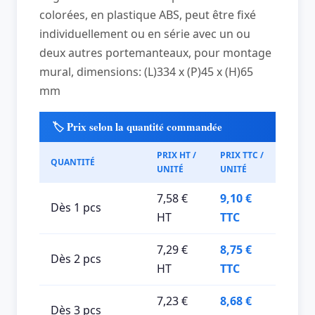
colorées, en plastique ABS, peut être fixé
individuellement ou en série avec un ou
deux autres portemanteaux, pour montage
mural, dimensions: (L)334 x (P)45 x (H)65
mm
🏷️ Prix selon la quantité commandée
PRIX HT /
PRIX TTC /
QUANTITÉ
UNITÉ
UNITÉ
7,58 €
9,10 €
Dès 1 pcs
HT
TTC
7,29 €
8,75 €
Dès 2 pcs
HT
TTC
7,23 €
8,68 €
Dès 3 pcs