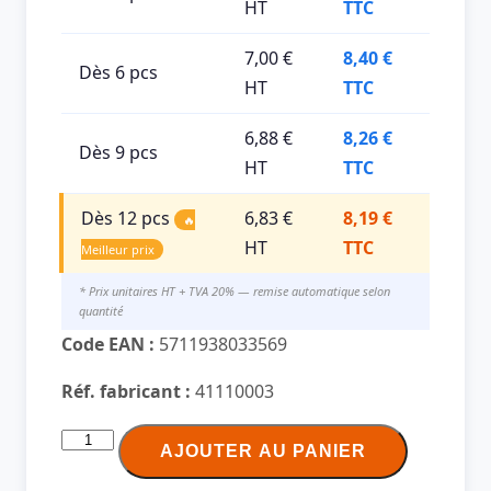
HT
TTC
7,00 €
8,40 €
Dès 6 pcs
HT
TTC
6,88 €
8,26 €
Dès 9 pcs
HT
TTC
Dès 12 pcs
6,83 €
8,19 €
🔥
HT
TTC
Meilleur prix
* Prix unitaires HT + TVA 20% — remise automatique selon
quantité
Code EAN :
5711938033569
Réf. fabricant :
41110003
quantité
AJOUTER AU PANIER
de