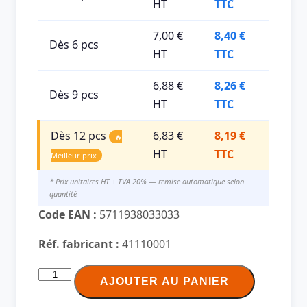
HT
TTC
7,00 €
8,40 €
Dès 6 pcs
HT
TTC
6,88 €
8,26 €
Dès 9 pcs
HT
TTC
Dès 12 pcs
6,83 €
8,19 €
🔥
HT
TTC
Meilleur prix
* Prix unitaires HT + TVA 20% — remise automatique selon
quantité
Code EAN :
5711938033033
Réf. fabricant :
41110001
quantité
AJOUTER AU PANIER
de