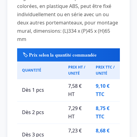
colorées, en plastique ABS, peut être fixé
individuellement ou en série avec un ou
deux autres portemanteaux, pour montage
mural, dimensions: (L)334 x (P)45 x (H)65
mm
🏷️ Prix selon la quantité commandée
PRIX HT /
PRIX TTC /
QUANTITÉ
UNITÉ
UNITÉ
7,58 €
9,10 €
Dès 1 pcs
HT
TTC
7,29 €
8,75 €
Dès 2 pcs
HT
TTC
7,23 €
8,68 €
Dès 3 pcs