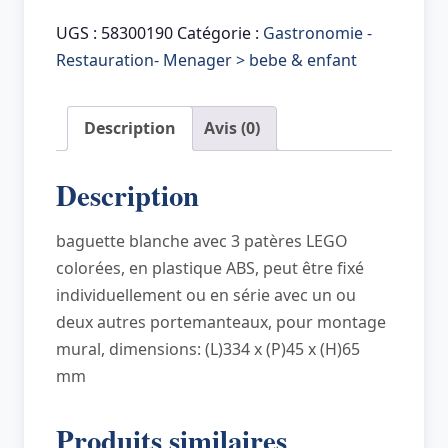
LEGO
Portemanteau
UGS :
58300190
Catégorie :
Gastronomie -
mural
Restauration- Menager > bebe & enfant
WALL
HANGER
Description
Avis (0)
RACK,
rouge/bleu/jaune
Description
baguette blanche avec 3 patères LEGO
colorées, en plastique ABS, peut être fixé
individuellement ou en série avec un ou
deux autres portemanteaux, pour montage
mural, dimensions: (L)334 x (P)45 x (H)65
mm
Produits similaires