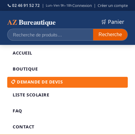
📞 02 46 91 52 72
|
Connexion
|
Créer un compte
Lun–Ven 9h–18h
AZ
Bureautique
🛒 Panier
Recherche
Recherche
pour :
ACCUEIL
BOUTIQUE
📋 DEMANDE DE DEVIS
LISTE SCOLAIRE
FAQ
CONTACT