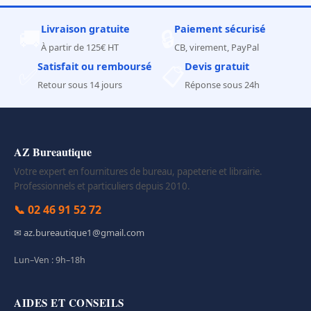
Livraison gratuite
Paiement sécurisé
🚚
🔒
À partir de 125€ HT
CB, virement, PayPal
Satisfait ou remboursé
Devis gratuit
✅
📋
Retour sous 14 jours
Réponse sous 24h
AZ Bureautique
Votre expert en fournitures de bureau, papeterie et librairie.
Professionnels et particuliers depuis 2010.
📞 02 46 91 52 72
✉ az.bureautique1@gmail.com
Lun–Ven : 9h–18h
AIDES ET CONSEILS