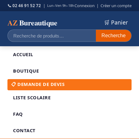
📞 02 46 91 52 72
|
Connexion
|
Créer un compte
Lun–Ven 9h–18h
AZ
Bureautique
🛒 Panier
Recherche
Recherche
pour :
ACCUEIL
BOUTIQUE
📋 DEMANDE DE DEVIS
LISTE SCOLAIRE
FAQ
CONTACT