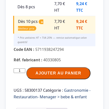
7,70 €
9,24 €
Dès 8 pcs
HT
TTC
Dès 10 pcs
7,70 €
9,24 €
🔥
HT
TTC
Meilleur prix
* Prix unitaires HT + TVA 20% — remise automatique selon
quantité
Code EAN :
5711938247294
Réf. fabricant :
40330805
quantité
AJOUTER AU PANIER
de
LEGO
Mini-
UGS :
58300137
Catégorie :
Gastronomie -
boîte
Restauration- Menager > bebe & enfant
en