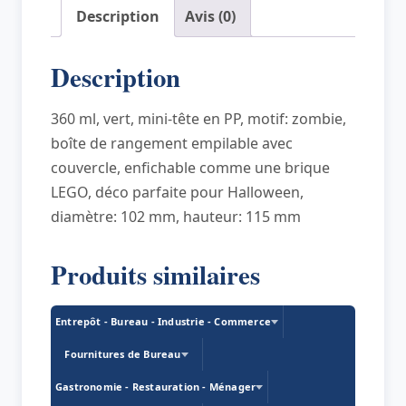
forme
Description
Avis (0)
de
tête
Description
STORAGE
HEAD
360 ml, vert, mini-tête en PP, motif: zombie,
GREEN
boîte de rangement empilable avec
SKELETON
couvercle, enfichable comme une brique
LEGO, déco parfaite pour Halloween,
diamètre: 102 mm, hauteur: 115 mm
Produits similaires
Entrepôt - Bureau - Industrie - Commerce
Fournitures de Bureau
Gastronomie - Restauration - Ménager