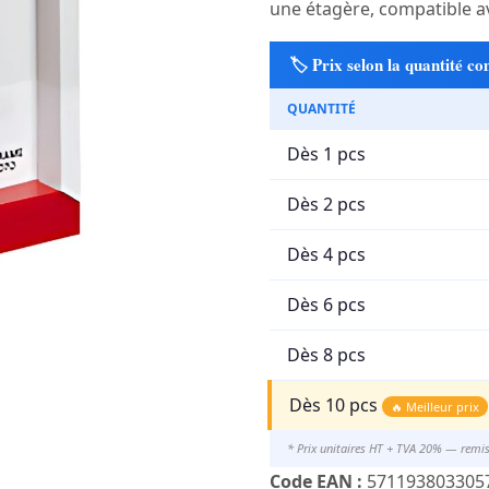
une étagère, compatible av
🏷️ Prix selon la quantité 
QUANTITÉ
Dès 1 pcs
Dès 2 pcs
Dès 4 pcs
Dès 6 pcs
Dès 8 pcs
Dès 10 pcs
🔥 Meilleur prix
* Prix unitaires HT + TVA 20% — remi
Code EAN :
571193803305