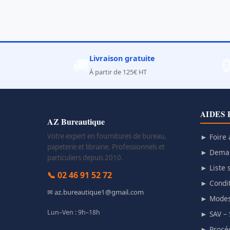
Livraison gratuite
🚚

À partir de 125€ HT
AIDES 
AZ Bureautique
Votre expert en fournitures de bureau,
► Foire 
papeterie et librairie. Professionnels et
► Deman
particuliers depuis 2010.
► Liste s
📞 02 46 91 52 72
► Condit
✉ az.bureautique1@gmail.com
► Modes
Lun–Ven : 9h–18h
► SAV – 
► Procéd