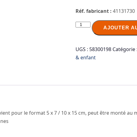
Réf. fabricant :
41131730
quantité
AJOUTER A
de
LEGO
Cadre
UGS :
58300198
Catégorie 
photo
& enfant
PICTURE
FRAME,
(L)191
x
(H)268
mm,
nvient pour le format 5 x 7 / 10 x 15 cm, peut être monté a
rouge
ines