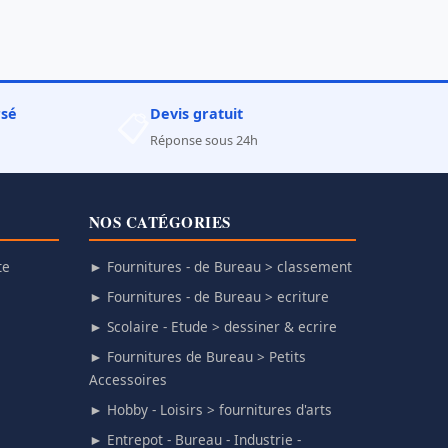
rsé
Devis gratuit
📋
Réponse sous 24h
NOS CATÉGORIES
te
► Fournitures - de Bureau > classement
► Fournitures - de Bureau > ecriture
► Scolaire - Etude > dessiner & ecrire
► Fournitures de Bureau > Petits
Accessoires
► Hobby - Loisirs > fournitures d'arts
► Entrepot - Bureau - Industrie -