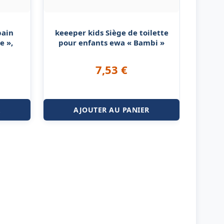
bain
keeeper kids Siège de toilette
e »,
pour enfants ewa « Bambi »
7,53
€
R
AJOUTER AU PANIER