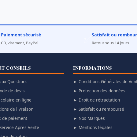
Paiement sécurisé
Satisfait ou rembou

✅
CB, virement, PayPal
Retour sous 14 jours
ET CONSEILS
INFORMATIONS
aux Questions
► Conditions Générales de Ven
de de devis
► Protection des données
colaire en ligne
► Droit de rétractation
ions de livraison
► Satisfait ou remboursé
 de paiement
► Nos Marques
Service Après Vente
► Mentions légales
ure de retour