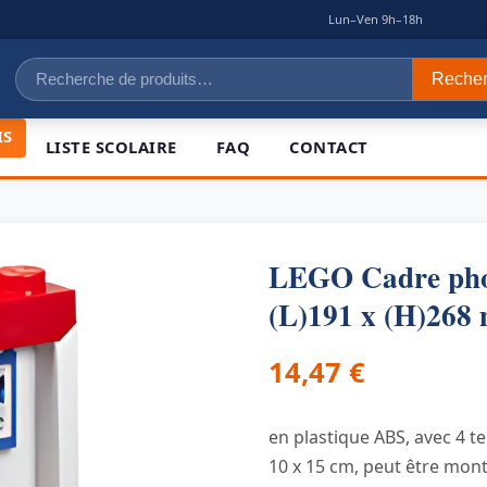
|
Lun–Ven 9h–18h
Recherche
Reche
pour :
IS
LISTE SCOLAIRE
FAQ
CONTACT
LEGO Cadre ph
(L)191 x (H)268
14,47
€
en plastique ABS, avec 4 te
10 x 15 cm, peut être mon