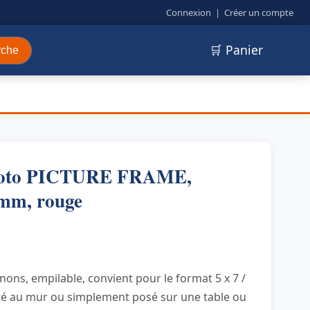
Connexion
|
Créer un compte
🛒 Panier
rche
oto PICTURE FRAME,
 mm, rouge
nons, empilable, convient pour le format 5 x 7 /
té au mur ou simplement posé sur une table ou