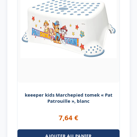
keeeper kids Marchepied tomek « Pat
Patrouille », blanc
7,64
€
AJOUTER AU PANIER