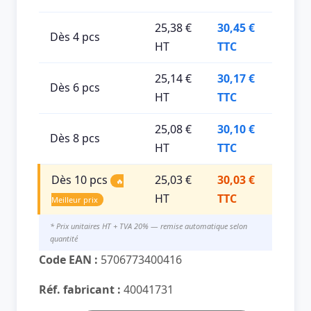
25,38 €
30,45 €
Dès 4 pcs
HT
TTC
25,14 €
30,17 €
Dès 6 pcs
HT
TTC
25,08 €
30,10 €
Dès 8 pcs
HT
TTC
Dès 10 pcs
25,03 €
30,03 €
🔥
HT
TTC
Meilleur prix
* Prix unitaires HT + TVA 20% — remise automatique selon
quantité
Code EAN :
5706773400416
Réf. fabricant :
40041731