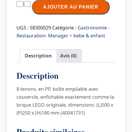
quantité
AJOUTER AU PANIER
de
LEGO
Brique
UGS :
58300029
Catégorie :
Gastronomie -
de
Restauration- Menager > bebe & enfant
rangement
STORAGE
Description
Avis (0)
BRICK
8,
Description
12
L,
8 tenons, en PP, boîte empilable avec
bleu
couvercle, enfichable exactement comme la
brique LEGO originale, dimensions: (L)500 x
(P)250 x (H)180 mm (40041731)
Produits similaires