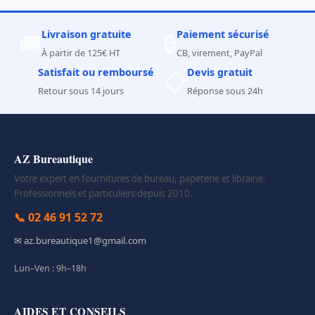
Livraison gratuite
Paiement sécurisé
🚚
🔒
À partir de 125€ HT
CB, virement, PayPal
Satisfait ou remboursé
Devis gratuit
✅
📋
Retour sous 14 jours
Réponse sous 24h
AZ Bureautique
Votre expert en fournitures de bureau, papeterie et librairie.
Professionnels et particuliers depuis 2010.
📞 02 46 91 52 72
✉ az.bureautique1@gmail.com
Lun–Ven : 9h–18h
AIDES ET CONSEILS