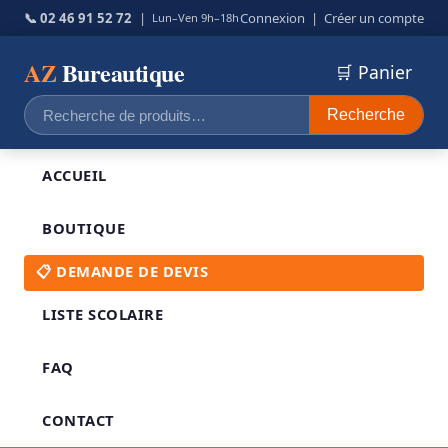
📞 02 46 91 52 72
|
Connexion
|
Créer un compte
Lun–Ven 9h–18h
AZ
Bureautique
🛒 Panier
Recherche
Recherche
pour :
ACCUEIL
BOUTIQUE
📋 DEMANDE DE DEVIS
LISTE SCOLAIRE
FAQ
CONTACT