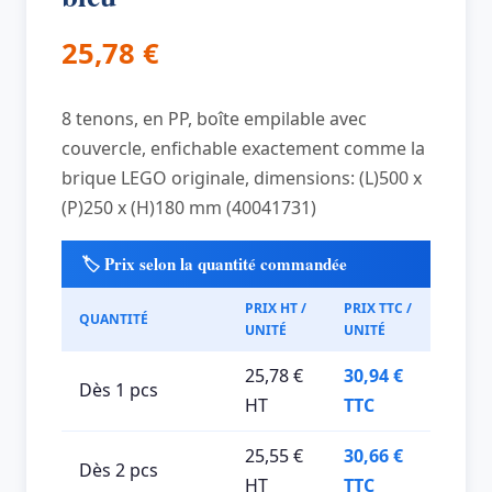
25,78
€
8 tenons, en PP, boîte empilable avec
couvercle, enfichable exactement comme la
brique LEGO originale, dimensions: (L)500 x
(P)250 x (H)180 mm (40041731)
🏷️ Prix selon la quantité commandée
PRIX HT /
PRIX TTC /
QUANTITÉ
UNITÉ
UNITÉ
25,78 €
30,94 €
Dès 1 pcs
HT
TTC
25,55 €
30,66 €
Dès 2 pcs
HT
TTC