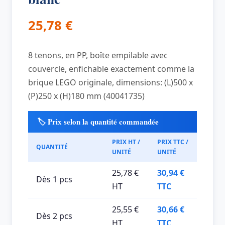
25,78
€
8 tenons, en PP, boîte empilable avec
couvercle, enfichable exactement comme la
brique LEGO originale, dimensions: (L)500 x
(P)250 x (H)180 mm (40041735)
🏷️ Prix selon la quantité commandée
PRIX HT /
PRIX TTC /
QUANTITÉ
UNITÉ
UNITÉ
25,78 €
30,94 €
Dès 1 pcs
HT
TTC
25,55 €
30,66 €
Dès 2 pcs
HT
TTC