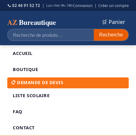
📞 02 46 91 52 72
|
Connexion
|
Créer un compte
Lun–Ven 9h–18h
AZ
Bureautique
🛒 Panier
Recherche
Recherche
pour :
ACCUEIL
BOUTIQUE
📋 DEMANDE DE DEVIS
LISTE SCOLAIRE
FAQ
CONTACT