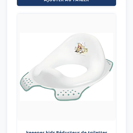
keeeper kids Réducteur de toilettes