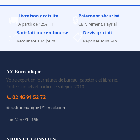
Livraison gratuite
Paiement sécurisé
🚚
🔒
À partir de 125€ HT
CB, virement, PayPal
Satisfait ou remboursé
Devis gratuit
✅
📋
Retour sous 14 jours
Réponse sous 24h
AZ Bureautique
Votre expert en fournitures de bureau, papeterie et librairie.
Professionnels et particuliers depuis 2010.
📞 02 46 91 52 72
✉ az.bureautique1@gmail.com
Lun–Ven : 9h–18h
AIDES ET CONSEILS