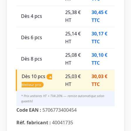
25,38 €
30,45 €
Dès 4 pcs
HT
TTC
25,14 €
30,17 €
Dès 6 pcs
HT
TTC
25,08 €
30,10 €
Dès 8 pcs
HT
TTC
Dès 10 pcs
25,03 €
30,03 €
🔥
HT
TTC
Meilleur prix
* Prix unitaires HT + TVA 20% — remise automatique selon
quantité
Code EAN :
5706773400454
Réf. fabricant :
40041735