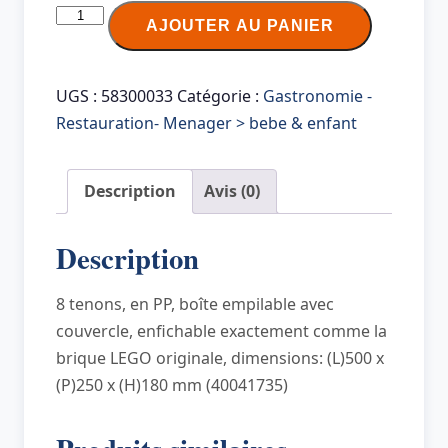
quantité
AJOUTER AU PANIER
de
LEGO
Brique
UGS :
58300033
Catégorie :
Gastronomie -
de
Restauration- Menager > bebe & enfant
rangement
STORAGE
Description
Avis (0)
BRICK
8,
Description
12
L,
8 tenons, en PP, boîte empilable avec
blanc
couvercle, enfichable exactement comme la
brique LEGO originale, dimensions: (L)500 x
(P)250 x (H)180 mm (40041735)