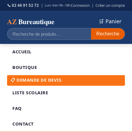
📞 02 46 91 52 72
|
Connexion
|
Créer un compte
Lun–Ven 9h–18h
AZ
Bureautique
🛒 Panier
Recherche
Recherche
pour :
ACCUEIL
BOUTIQUE
📋 DEMANDE DE DEVIS
LISTE SCOLAIRE
FAQ
CONTACT