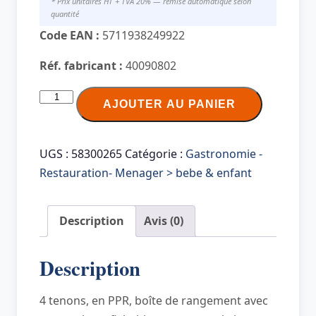
* Prix unitaires HT + TVA 20% — remise automatique selon
quantité
Code EAN :
5711938249922
Réf. fabricant :
40090802
quantité
AJOUTER AU PANIER
de
LEGO
Brique
UGS :
58300265
Catégorie :
Gastronomie -
de
Restauration- Menager > bebe & enfant
rangement
STORAGE
Description
Avis (0)
BRICK
4
Description
GLITTER,
bleu
4 tenons, en PPR, boîte de rangement avec
clair