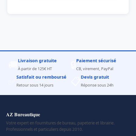
Livraison gratuite
Paiement sécurisé
🚚
🔒
À partir de 125€ HT
CB, virement, PayPal
Satisfait ou remboursé
Devis gratuit
✅
📋
Retour sous 14 jours
Réponse sous 24h
AZ Bureautique
Votre expert en fournitures de bureau, papeterie et librairie.
Professionnels et particuliers depuis 2010.