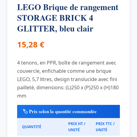
LEGO Brique de rangement
STORAGE BRICK 4
GLITTER, bleu clair
15,28
€
4 tenons, en PPR, boîte de rangement avec
couvercle, enfichable comme une brique
LEGO, 5,7 litres, design translucide avec fini
pailleté, dimensions: (L)250 x (P)250 x (H)180
mm
🏷️ Prix selon la quantité commandée
PRIX HT /
PRIX TTC /
QUANTITÉ
UNITÉ
UNITÉ