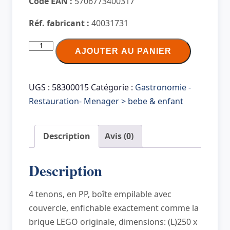
Code EAN :
5706773400317
Réf. fabricant :
40031731
quantité
AJOUTER AU PANIER
de
LEGO
Brique
UGS :
58300015
Catégorie :
Gastronomie -
de
Restauration- Menager > bebe & enfant
rangement
STORAGE
Description
Avis (0)
BRICK
4,
Description
5,7
L,
4 tenons, en PP, boîte empilable avec
bleu
couvercle, enfichable exactement comme la
brique LEGO originale, dimensions: (L)250 x