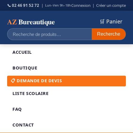
📞 02 46 91 52 72
|
Connexion
|
Créer un compte
Lun–Ven 9h–18h
AZ
Bureautique
🛒 Panier
Recherche
Recherche
pour :
ACCUEIL
BOUTIQUE
📋 DEMANDE DE DEVIS
LISTE SCOLAIRE
FAQ
CONTACT