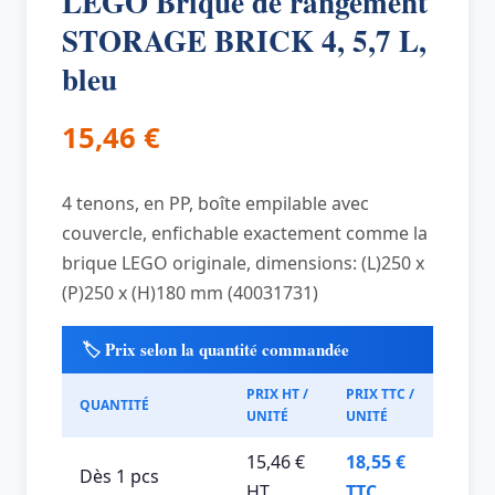
LEGO Brique de rangement
STORAGE BRICK 4, 5,7 L,
bleu
15,46
€
4 tenons, en PP, boîte empilable avec
couvercle, enfichable exactement comme la
brique LEGO originale, dimensions: (L)250 x
(P)250 x (H)180 mm (40031731)
🏷️ Prix selon la quantité commandée
PRIX HT /
PRIX TTC /
QUANTITÉ
UNITÉ
UNITÉ
15,46 €
18,55 €
Dès 1 pcs
HT
TTC