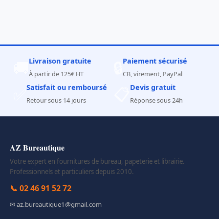
Livraison gratuite
Paiement sécurisé
🚚
🔒
À partir de 125€ HT
CB, virement, PayPal
Satisfait ou remboursé
Devis gratuit
✅
📋
Retour sous 14 jours
Réponse sous 24h
AZ Bureautique
Votre expert en fournitures de bureau, papeterie et librairie.
Professionnels et particuliers depuis 2010.
📞 02 46 91 52 72
✉ az.bureautique1@gmail.com