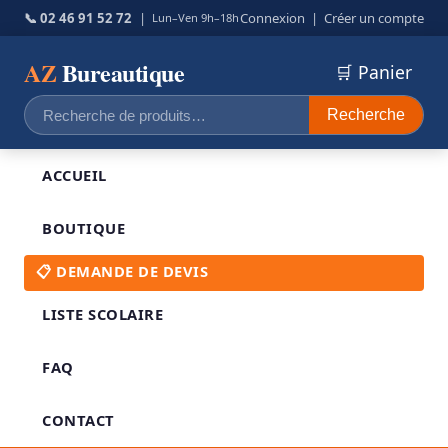
📞 02 46 91 52 72
|
Connexion
|
Créer un compte
Lun–Ven 9h–18h
AZ
Bureautique
🛒 Panier
Recherche
Recherche
pour :
ACCUEIL
BOUTIQUE
📋 DEMANDE DE DEVIS
LISTE SCOLAIRE
FAQ
CONTACT