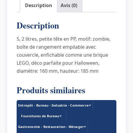
de
Description
Avis (0)
tête
STORAGE
Description
HEAD
GREEN
S, 2 litres, petite tête en PP, motif: zombie,
SKELETON
boîte de rangement empilable avec
vert
couvercle, enfichable comme une brique
LEGO, déco parfaite pour Halloween,
diamètre: 160 mm, hauteur: 185 mm
Produits similaires
Entrepôt - Bureau - Industrie - Commerce
Fournitures de Bureau
Gastronomie - Restauration - Ménager