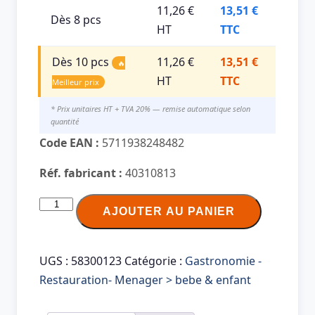
11,26 €
13,51 €
Dès 8 pcs
HT
TTC
Dès 10 pcs
11,26 €
13,51 €
🔥
HT
TTC
Meilleur prix
* Prix unitaires HT + TVA 20% — remise automatique selon
quantité
Code EAN :
5711938248482
Réf. fabricant :
40310813
quantité
AJOUTER AU PANIER
de
LEGO
Boîte
UGS :
58300123
Catégorie :
Gastronomie -
en
Restauration- Menager > bebe & enfant
forme